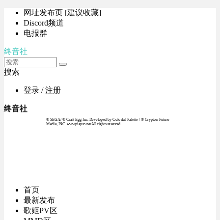
网址发布页 [建议收藏]
Discord频道
电报群
终音社
搜索
登录 / 注册
终音社
© SEGA / © Craft Egg Inc. Developed by Colorful Palette / © Crypton Future
Media, INC. www.piapro.netAll rights reserved.
首页
最新发布
歌姬PV区