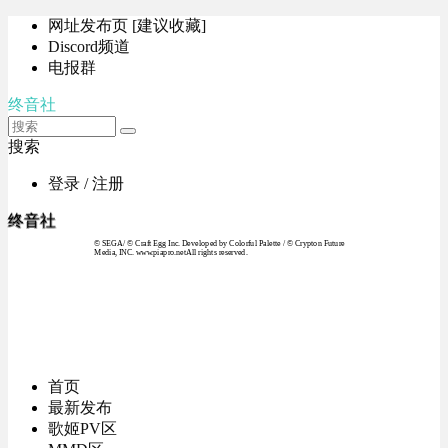
网址发布页 [建议收藏]
Discord频道
电报群
终音社
搜索
登录 / 注册
终音社
© SEGA / © Craft Egg Inc. Developed by Colorful Palette / © Crypton Future
Media, INC. www.piapro.netAll rights reserved.
首页
最新发布
歌姬PV区