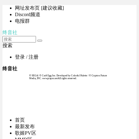
网址发布页 [建议收藏]
Discord频道
电报群
终音社
搜索
登录 / 注册
终音社
© SEGA / © Craft Egg Inc. Developed by Colorful Palette / © Crypton Future
Media, INC. www.piapro.netAll rights reserved.
首页
最新发布
歌姬PV区