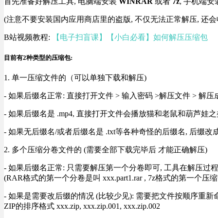
首先准备好解压工具, 电脑端安装
WINRAR
或者
7z
, 手机端安
(注意不要安装国内应用商店里的盗版, 不仅无法正常解压, 还会
B站视频教程:
【电子扫盲课】【小白必看】如何解压压缩包
目前有2种类型的压缩包:
1. 单一压缩文件的（可以单独下载和解压)
- 如果后缀名正常: 直接打开文件 > 输入密码 >解压文件 > 
- 如果后缀名是 .mp4, 直接打开文件会播放猫和老鼠和葫芦娃之类
- 如果无后缀名/或者后缀名是 .txt等各种奇怪的后缀名, 后缀
2. 多个压缩分卷文件的 (需要全部下载完毕后 才能正确解压)
- 如果后缀名正常: 只需要解压第一个分卷即可, 工具在解压
(RAR格式的第一个分卷是叫 xxx.part1.rar , 7z格式的第一个压缩
- 如果是需要改后缀的情况 (比较少见): 需要把文件按顺序重新命名好才能正常解压, RA
ZIP的排序格式 xxx.zip, xxx.zip.001, xxx.zip.002