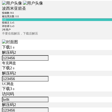
波西米亚箭圣
投稿数
911
被拉黑次数
111
Lv5
投稿主 Lv5
评价师 Lv3
2年用户
不要在线解压，下载后解压
下载1
0
解压码2
夸克网盘
下载2
0
解压码2
UC网盘
下载3
0
访问码
解压码2