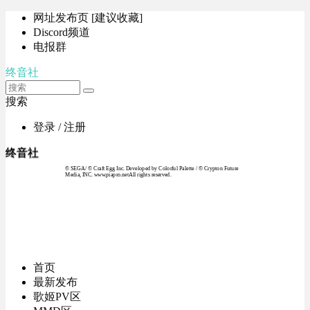
网址发布页 [建议收藏]
Discord频道
电报群
终音社
搜索
登录 / 注册
终音社
© SEGA / © Craft Egg Inc. Developed by Colorful Palette / © Crypton Future
Media, INC. www.piapro.netAll rights reserved.
首页
最新发布
歌姬PV区