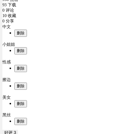
93 下载
0 评论
10 收藏
0 分享
中文
删除
小姐姐
删除
性感
删除
擦边
删除
美女
删除
黑丝
删除
好评
3