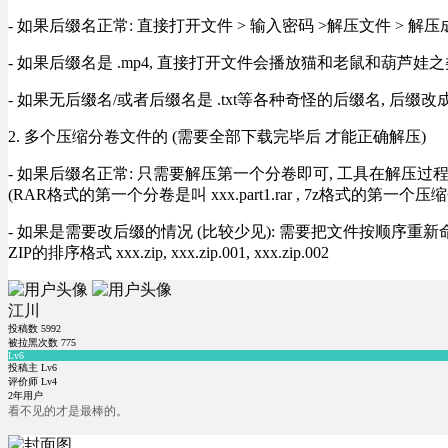
- 如果后缀名正常: 直接打开文件 > 输入密码 >解压文件 > 
- 如果后缀名是 .mp4, 直接打开文件会播放猫和老鼠和葫芦娃之类
- 如果无后缀名/或者后缀名是 .txt等各种奇怪的后缀名, 后缀
2. 多个压缩分卷文件的 (需要全部下载完毕后 才能正确解压)
- 如果后缀名正常: 只需要解压第一个分卷即可, 工具在解压
(RAR格式的第一个分卷是叫 xxx.part1.rar , 7z格式的第一个压缩
- 如果是需要改后缀的情况 (比较少见): 需要把文件按顺序重新命名好才能正常解压, RA
ZIP的排序格式 xxx.zip, xxx.zip.001, xxx.zip.002
江川
投稿数
5992
被拉黑次数
775
Lv6
投稿主 Lv6
评价师 Lv4
2年用户
看不见的才是最棒的。