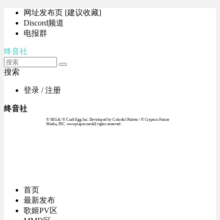
网址发布页 [建议收藏]
Discord频道
电报群
终音社
搜索
登录 / 注册
终音社
© SEGA / © Craft Egg Inc. Developed by Colorful Palette / © Crypton Future
Media, INC. www.piapro.netAll rights reserved.
首页
最新发布
歌姬PV区