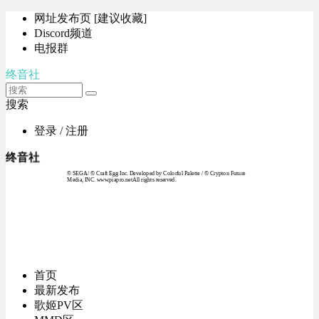
网址发布页 [建议收藏]
Discord频道
电报群
终音社
搜索
登录 / 注册
终音社
© SEGA / © Craft Egg Inc. Developed by Colorful Palette / © Crypton Future
Media, INC. www.piapro.netAll rights reserved.
首页
最新发布
歌姬PV区