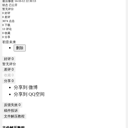
最后修改 14-10-12 22:30:13
状态 已公开
暂无评分
0 好评
0 差评
3074 点击
0 下载
13 评论
0 收藏
0 分享
初音未来
删除
好评
0
暂无评分
差评
0
收藏
0
分享
0
分享到 微博
分享到 QQ空间
反馈失效
0
稿件投诉
文件解压教程
文件解压教程