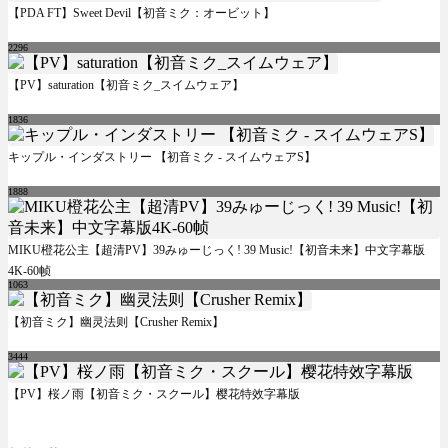
【PDA FT】Sweet Devil【初音ミク：オービット】
2296
【PV】saturation【初音ミク_スイムウェア】
1836
キップル・インダストリー 【初音ミク - スイムウェアS】
1888
MIKU橙花公主【超清PV】39みゅーじっく! 39 Music!【初音未来】中文字幕版
4K-60帧
1063
【初音ミク】幽灵法则【Crusher Remix】
3444
【PV】桜ノ雨【初音ミク・スクール】樱花特效字幕版