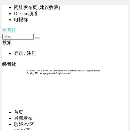
网址发布页 [建议收藏]
Discord频道
电报群
终音社
搜索
登录 / 注册
终音社
© SEGA / © Craft Egg Inc. Developed by Colorful Palette / © Crypton Future
Media, INC. www.piapro.netAll rights reserved.
首页
最新发布
歌姬PV区