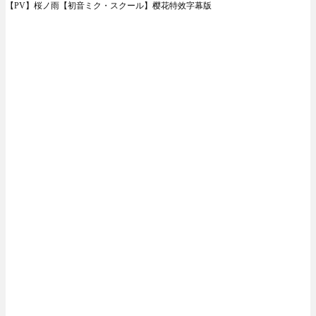
【PV】桜ノ雨【初音ミク・スクール】樱花特效字幕版