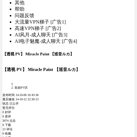
其他
帮助
问题反馈
大流量VPN梯子 [广告1]
高速VPN梯子 [广告2]
AI风月-成人聊天 [广告3]
AI电子魅魔-成人聊天 [广告4]
【透视 PV】 Miracle Paint 【巡音ルカ】
【透视 PV】 Miracle Paint 【巡音ルカ】
歌姬PV区
发布时间 14-10-06 10:43:36
最后修改 14-10-12 22:30:13
状态 已公开
暂无评分
0 好评
0 差评
3074 点击
0 下载
13 评论
0 收藏