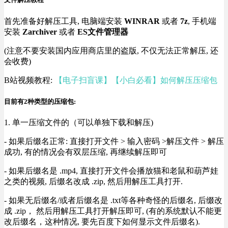
首先准备好解压工具, 电脑端安装
WINRAR
或者
7z
, 手机端
安装
Zarchiver
或者
ES文件管理器
(注意不要安装国内应用商店里的盗版, 不仅无法正常解压, 还
会收费)
B站视频教程:
【电子扫盲课】【小白必看】如何解压压缩包
目前有2种类型的压缩包:
1. 单一压缩文件的（可以单独下载和解压)
- 如果后缀名正常: 直接打开文件 > 输入密码 >解压文件 > 解压
成功, 有的情况会有双层压缩, 再继续解压即可
- 如果后缀名是 .mp4, 直接打开文件会播放猫和老鼠和葫芦娃
之类的视频, 后缀名改成 .zip, 然后用解压工具打开.
- 如果无后缀名/或者后缀名是 .txt等各种奇怪的后缀名, 后缀改
成 .zip， 然后用解压工具打开解压即可, (有的系统默认不能更
改后缀名，这种情况, 要先百度下如何显示文件后缀名).