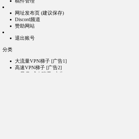
稿件管理
网址发布页 (建议保存)
Discord频道
赞助网站
退出账号
分类
大流量VPN梯子 [广告1]
高速VPN梯子 [广告2]
AI风月-成人聊天 [广告3]
AI电子魅魔-成人聊天 [广告4]
帮助
问题反馈
歌姬PV区
MMD区
演唱会
初音未来演唱会
其他演出
音乐-音频区