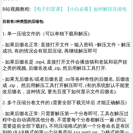
B站视频教程:
【电子扫盲课】【小白必看】如何解压压缩包
目前有2种类型的压缩包:
1. 单一压缩文件的（可以单独下载和解压)
- 如果后缀名正常: 直接打开文件 > 输入密码 >解压文件 > 解压
成功, 有的情况会有双层压缩, 再继续解压即可
- 如果后缀名是 .mp4, 直接打开文件会播放猫和老鼠和葫芦娃
之类的视频, 后缀名改成 .zip, 然后用解压工具打开.
- 如果无后缀名/或者后缀名是 .txt等各种奇怪的后缀名, 后缀改
成 .zip， 然后用解压工具打开解压即可, (有的系统默认不能更
改后缀名，这种情况, 要先百度下如何显示文件后缀名).
2. 多个压缩分卷文件的 (需要全部下载完毕后 才能正确解压)
- 如果后缀名正常: 只需要解压第一个分卷即可, 工具在解压过
程中会自动调用其他分卷, 不需要每个分卷都解压一遍 (所以
需要提前全部下载好), 不同压缩格式的第一个分卷命名是有区
别的 (RAR格式的第一个分卷是叫 xxx.part1.rar , 7z格式的第一