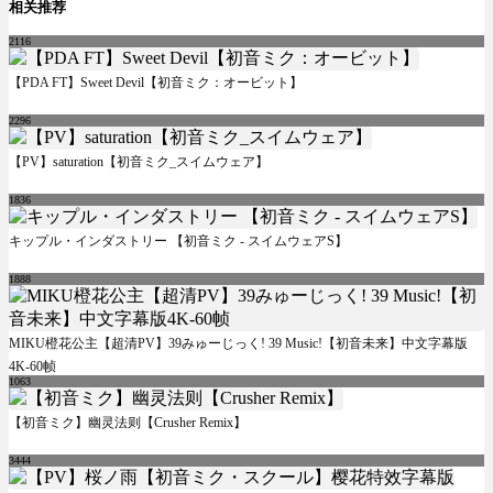
相关推荐
2116
【PDA FT】Sweet Devil【初音ミク：オービット】
2296
【PV】saturation【初音ミク_スイムウェア】
1836
キップル・インダストリー 【初音ミク - スイムウェアS】
1888
MIKU橙花公主【超清PV】39みゅーじっく! 39 Music!【初音未来】中文字幕版
4K-60帧
1063
【初音ミク】幽灵法则【Crusher Remix】
3444