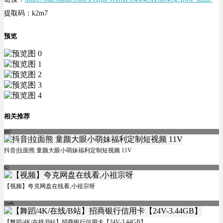
提取码：k2m7
预览
相关推荐
887
抖音|拉面熊 童颜大眼小萌妹福利定制短视频 11V
62
【视频】夸克网盘在线看,小祖宗呀
1046
【舞蹈/4K/在线/B站】招商银行信用卡【24V-3.44GB】