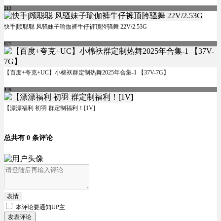
213
快手|顾聪聪 风骚妹子瑜伽裤牛仔裤顶胯骚舞 22V/2.53G
677
【百度+夸克+UC】小棉袄群定制热舞2025年合集-1 【37V-7G】
449
【漂漂福利 初羽 群定制福利！[1V]
总共有 0 条评论
表情
本评论要
通知UP主
发表评论