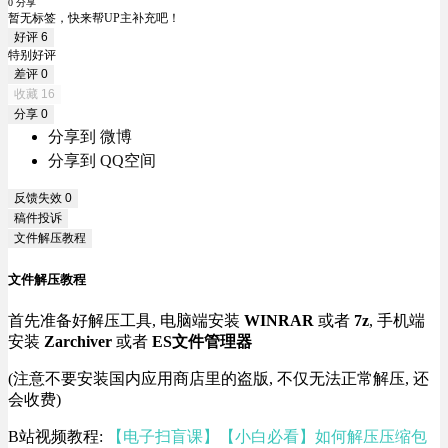
0 分享
暂无标签，快来帮UP主补充吧！
好评
6
特别好评
差评
0
收藏
16
分享
0
分享到 微博
分享到 QQ空间
反馈失效
0
稿件投诉
文件解压教程
文件解压教程
首先准备好解压工具, 电脑端安装
WINRAR
或者
7z
, 手机端
安装
Zarchiver
或者
ES文件管理器
(注意不要安装国内应用商店里的盗版, 不仅无法正常解压, 还
会收费)
B站视频教程:
【电子扫盲课】【小白必看】如何解压压缩包