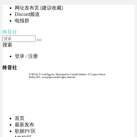
网址发布页 [建议收藏]
Discord频道
电报群
终音社
搜索
登录 / 注册
终音社
© SEGA / © Craft Egg Inc. Developed by Colorful Palette / © Crypton Future
Media, INC. www.piapro.netAll rights reserved.
首页
最新发布
歌姬PV区