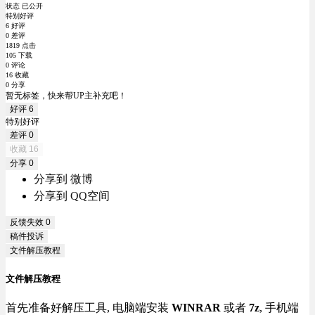
状态 已公开
特别好评
6 好评
0 差评
1819 点击
105 下载
0 评论
16 收藏
0 分享
暂无标签，快来帮UP主补充吧！
好评
6
特别好评
差评
0
收藏
16
分享
0
分享到 微博
分享到 QQ空间
反馈失效
0
稿件投诉
文件解压教程
文件解压教程
首先准备好解压工具, 电脑端安装
WINRAR
或者
7z
, 手机端