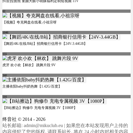
抖音|拉面熊 童颜大眼小萌妹福利定制短视频 11V
62
【视频】夸克网盘在线看,小祖宗呀
1046
【舞蹈/4K/在线/B站】招商银行信用卡【24V-3.44GB】
155
虎牙 欢小欢【林欢】 跳舞片段 9V
340
主播依阳baby抖奶热舞【1.42G/百度】
516
【B站擦边】狗修巾 充电专属视频 3V【1080P】
终音社
© 2014 - 2026
站长邮箱: admin@mikuclub.eu | 如果您在本站发现用户上传的
内容侵犯了您的版权, 请联系站长, 将在 24 小时内对相关内容