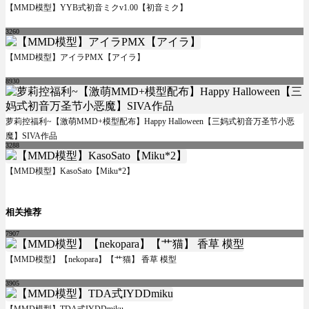
【MMD模型】YYB式初音ミクv1.00【初音ミク】
3260
【MMD模型】アイラPMX【アイラ】
8930
萝莉控福利~【激萌MMD+模型配布】Happy Halloween【三妈式初音万圣节小恶
魔】SIVA作品
3288
【MMD模型】KasoSato【Miku*2】
相关推荐
7907
【MMD模型】【nekopara】【艹猫】 香草 模型
3905
【MMD模型】TDA式IYDDmiku