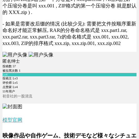
个压缩分卷是叫 xxx.001 , ZIP格式的第一个压缩分卷 就是默认
的 XXX.zip ) .
- 如果是需要改后缀的情况 (比较少见): 需要把文件按顺序重新
命名好才能正常解压, RAR的分卷命名格式是 xxx.part1.rar,
xxx.part2.rar, xxx.part3.rar, 7z的命名格式是 xxx.001, xxx.002,
xxx.003, ZIP的排序格式 xxx.zip, xxx.zip.001, xxx.zip.002
匿名绅士
投稿数
57
被拉黑次数
1
Lv4
投稿主 Lv3
评价师 Lv5
点赞家 Lv4
11年用户
初音社的一股清流
模型官网
映像作品や自作ゲーム、技術デモなど様々なシチュエ