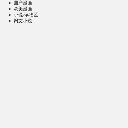
国产漫画
欧美漫画
小说-读物区
网文小说
日式轻小说
其他读物
图片区
ACG图片 [全年龄]
其他图片
AI图片 [全年龄]
游戏区
PC-游戏
手机-游戏
MOD-数据-其他
娱乐-舞蹈区
影视区
电视剧-网剧
电视剧-网剧 [AI生成]
电影
特摄
综合-其他