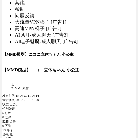
其他
帮助
问题反馈
大流量VPN梯子 [广告1]
高速VPN梯子 [广告2]
AI风月-成人聊天 [广告3]
AI电子魅魔-成人聊天 [广告4]
【MMD模型】ニコニ立体ちゃん 小公主
【MMD模型】ニコニ立体ちゃん 小公主
MMD素材
发布时间 15-06-22 11:06:14
最后修改 20-02-21 04:47:29
状态 已公开
特别好评
5 好评
0 差评
5245 点击
0 下载
19 评论
10 收藏