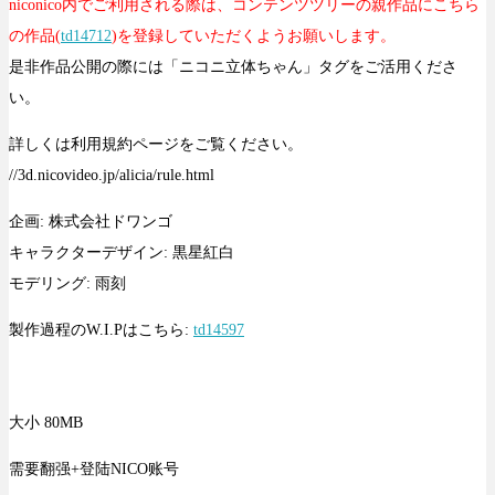
niconico内でご利用される際は、コンテンツツリーの親作品にこちら
の作品(
td14712
)を登録していただくようお願いします。
是非作品公開の際には「ニコニ立体ちゃん」タグをご活用くださ
い。
詳しくは利用規約ページをご覧ください。
//3d.nicovideo.jp/alicia/rule.html
企画: 株式会社ドワンゴ
キャラクターデザイン: 黒星紅白
モデリング: 雨刻
製作過程のW.I.Pはこちら:
td14597
大小 80MB
需要翻强+登陆NICO账号