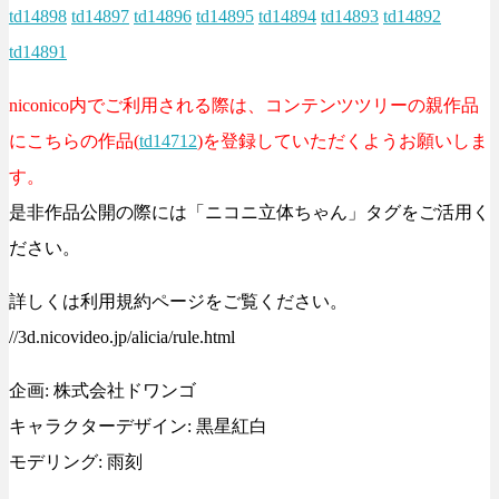
td14898
td14897
td14896
td14895
td14894
td14893
td14892
td14891
niconico内でご利用される際は、コンテンツツリーの親作品
にこちらの作品(
td14712
)を登録していただくようお願いしま
す。
是非作品公開の際には「ニコニ立体ちゃん」タグをご活用く
ださい。
詳しくは利用規約ページをご覧ください。
//3d.nicovideo.jp/alicia/rule.html
企画: 株式会社ドワンゴ
キャラクターデザイン: 黒星紅白
モデリング: 雨刻