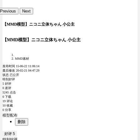
Previous
Next
【MMD模型】ニコニ立体ちゃん 小公主
【MMD模型】ニコニ立体ちゃん 小公主
MMD素材
发布时间 15-06-22 11:06:14
最后修改 20-02-21 04:47:29
状态 已公开
特别好评
5 好评
0 差评
5245 点击
0 下载
19 评论
10 收藏
0 分享
模型配布
删除
好评
5
特别好评