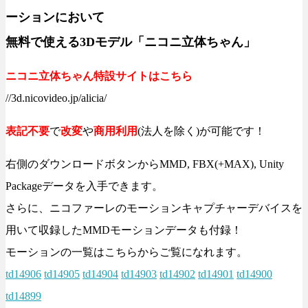
ーションにおいて
無料で使える3Dモデル「ニコニ立体ちゃん」
ニコニ立体ちゃん特設サイトはこちら
//3d.nicovideo.jp/alicia/
表記不要
で
改変
や
商用利用
(法人を除く)が可能です！
右側のダウンロードボタンからMMD, FBX(+MAX), Unity
Packageデータを入手できます。
さらに、ニコファーレのモーションキャプチャーデバイスを
用いて収録したMMDモーションデータも付録！
モーションの一覧はこちらからご覧になれます。
td14906
td14905
td14904
td14903
td14902
td14901
td14900
td14899