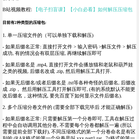
B站视频教程:
【电子扫盲课】【小白必看】如何解压压缩包
目前有2种类型的压缩包:
1. 单一压缩文件的（可以单独下载和解压)
- 如果后缀名正常: 直接打开文件 > 输入密码 >解压文件 > 解压
成功, 有的情况会有双层压缩, 再继续解压即可
- 如果后缀名是 .mp4, 直接打开文件会播放猫和老鼠和葫芦娃
之类的视频, 后缀名改成 .zip, 然后用解压工具打开.
- 如果无后缀名/或者后缀名是 .txt等各种奇怪的后缀名, 后缀改
成 .zip， 然后用解压工具打开解压即可, (有的系统默认不能更
改后缀名，这种情况, 要先百度下如何显示文件后缀名).
2. 多个压缩分卷文件的 (需要全部下载完毕后 才能正确解压)
- 如果后缀名正常: 只需要解压第一个分卷即可, 工具在解压过
程中会自动调用其他分卷, 不需要每个分卷都解压一遍 (所以
需要提前全部下载好), 不同压缩格式的第一个分卷命名是有区
别的 (RAR格式的第一个分卷是叫 xxx.part1.rar , 7z格式的第一