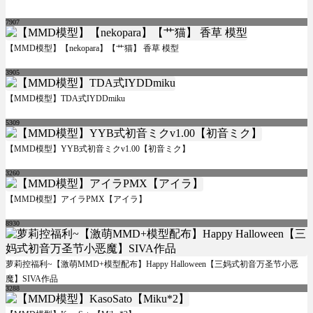
7907
【MMD模型】【nekopara】【艹猫】 香草 模型
3905
【MMD模型】TDA式IYDDmiku
5309
【MMD模型】YYB式初音ミクv1.00【初音ミク】
3260
【MMD模型】アイラPMX【アイラ】
8930
萝莉控福利~【激萌MMD+模型配布】Happy Halloween【三妈式初音万圣节小恶
魔】SIVA作品
3288