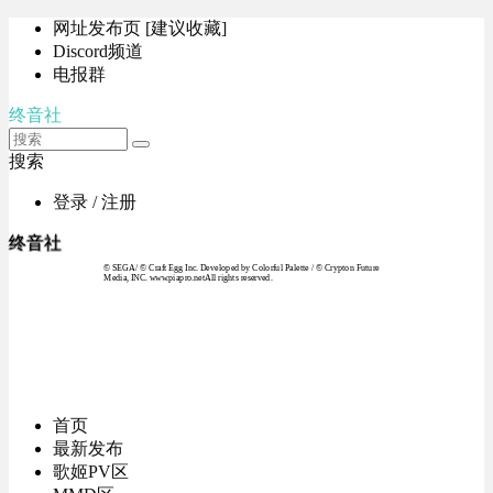
网址发布页 [建议收藏]
Discord频道
电报群
终音社
搜索
登录 / 注册
终音社
© SEGA / © Craft Egg Inc. Developed by Colorful Palette / © Crypton Future
Media, INC. www.piapro.netAll rights reserved.
首页
最新发布
歌姬PV区