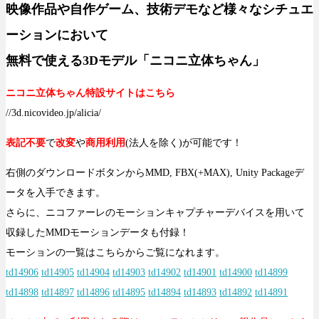
映像作品や自作ゲーム、技術デモなど様々なシチュエ
ーションにおいて
無料で使える3Dモデル「ニコニ立体ちゃん」
ニコニ立体ちゃん特設サイトはこちら
//3d.nicovideo.jp/alicia/
表記不要
で
改変
や
商用利用
(法人を除く)が可能です！
右側のダウンロードボタンからMMD, FBX(+MAX), Unity Packageデ
ータを入手できます。
さらに、ニコファーレのモーションキャプチャーデバイスを用いて
収録したMMDモーションデータも付録！
モーションの一覧はこちらからご覧になれます。
td14906
td14905
td14904
td14903
td14902
td14901
td14900
td14899
td14898
td14897
td14896
td14895
td14894
td14893
td14892
td14891