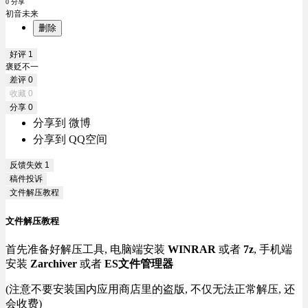
0 分享
初音未来
删除
好评
1
褒贬不一
差评
0
收藏
0
分享
0
分享到 微博
分享到 QQ空间
反馈失效
1
稿件投诉
文件解压教程
文件解压教程
首先准备好解压工具, 电脑端安装
WINRAR
或者
7z
, 手机端
安装
Zarchiver
或者
ES文件管理器
(注意不要安装国内应用商店里的盗版, 不仅无法正常解压, 还
会收费)