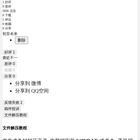
1 好评
0 差评
1836 点击
0 下载
5 评论
0 收藏
0 分享
初音未来
删除
好评
1
褒贬不一
差评
0
收藏
0
分享
0
分享到 微博
分享到 QQ空间
反馈失效
1
稿件投诉
文件解压教程
文件解压教程