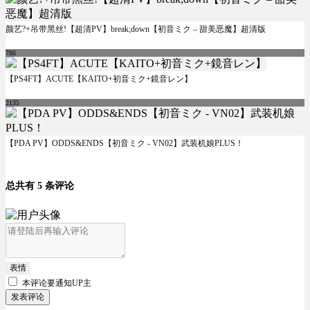
颜艺?+吊带黑丝!【超清PV】break;down【初音ミク – 甜美恶魔】超清版
786
【PS4FT】ACUTE【KAITO+初音ミク+鏡音レン】
2135
【PDA PV】ODDS&ENDS【初音ミク - VN02】武装机娘PLUS！
总共有 5 条评论
表情
本评论要
通知UP主
发表评论