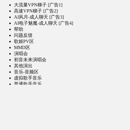
大流量VPN梯子 [广告1]
高速VPN梯子 [广告2]
AI风月-成人聊天 [广告3]
AI电子魅魔-成人聊天 [广告4]
帮助
问题反馈
歌姬PV区
MMD区
演唱会
初音未来演唱会
其他演出
音乐-音频区
虚拟歌手音乐
普通歌手音乐
有声小说-广播剧
同人音声-ASMR [全年龄]
其他音频资源
动漫区
日本动画
国产动画
欧美动画