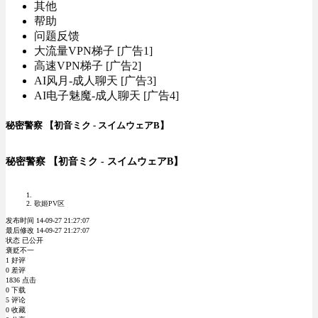
其他
帮助
问题反馈
大流量VPN梯子 [广告1]
高速VPN梯子 [广告2]
AI风月-成人聊天 [广告3]
AI电子魅魔-成人聊天 [广告4]
秘密警察 【初音ミク - スイムウェアB】
秘密警察 【初音ミク - スイムウェアB】
歌姬PV区
发布时间 14-09-27 21:27:07
最后修改 14-09-27 21:27:07
状态 已公开
褒贬不一
1 好评
0 差评
1836 点击
0 下载
5 评论
0 收藏