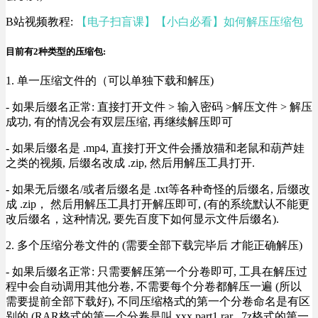
B站视频教程:
【电子扫盲课】【小白必看】如何解压压缩包
目前有2种类型的压缩包:
1. 单一压缩文件的（可以单独下载和解压)
- 如果后缀名正常: 直接打开文件 > 输入密码 >解压文件 > 解压
成功, 有的情况会有双层压缩, 再继续解压即可
- 如果后缀名是 .mp4, 直接打开文件会播放猫和老鼠和葫芦娃
之类的视频, 后缀名改成 .zip, 然后用解压工具打开.
- 如果无后缀名/或者后缀名是 .txt等各种奇怪的后缀名, 后缀改
成 .zip， 然后用解压工具打开解压即可, (有的系统默认不能更
改后缀名，这种情况, 要先百度下如何显示文件后缀名).
2. 多个压缩分卷文件的 (需要全部下载完毕后 才能正确解压)
- 如果后缀名正常: 只需要解压第一个分卷即可, 工具在解压过
程中会自动调用其他分卷, 不需要每个分卷都解压一遍 (所以
需要提前全部下载好), 不同压缩格式的第一个分卷命名是有区
别的 (RAR格式的第一个分卷是叫 xxx.part1.rar , 7z格式的第一