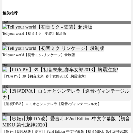
相关推荐
1907
Tell your world【初音ミク - 变装】超清版
2073
Tell your world【初音ミク-リンケージ】录制版
2183
【PDA PV】39【初音未来_赛车女郎2013】胸震注意!
1382
【透视DIVA】ロミオとシンデレラ【巡音-ヴィンテージルカ】
2170
【歌姬计划PDA改】爱言叶-F2nd Edition-中文字幕版【初音MIKU 第七龙神2020】