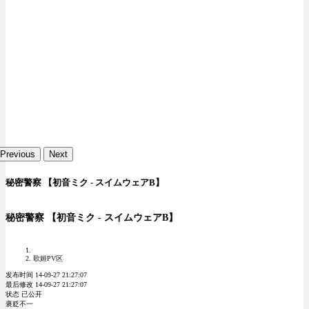
Previous
Next
秘密警察 【初音ミク - スイムウェアB】
秘密警察 【初音ミク - スイムウェアB】
歌姬PV区
发布时间 14-09-27 21:27:07
最后修改 14-09-27 21:27:07
状态 已公开
褒贬不一