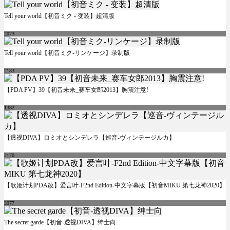
Tell your world【初音ミク - 变装】超清版
2073
Tell your world【初音ミク-リンケージ】录制版
2183
【PDA PV】39【初音未来_赛车女郎2013】胸震注意!
1382
【透视DIVA】ロミオとシンデレラ【巡音-ヴィンテージルカ】
2170
【歌姬计划PDA改】爱言叶-F2nd Edition-中文字幕版【初音MIKU 第七龙神2020】
3977
The secret garde【初音-透视DIVA】绅士向