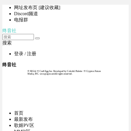
网址发布页 [建议收藏]
Discord频道
电报群
终音社
搜索
登录 / 注册
终音社
© SEGA / © Craft Egg Inc. Developed by Colorful Palette / © Crypton Future
Media, INC. www.piapro.netAll rights reserved.
首页
最新发布
歌姬PV区