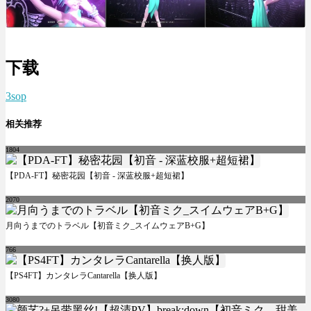
下载
3sop
相关推荐
1804
【PDA-FT】秘密花园【初音 - 深蓝校服+超短裙】
2070
月向うまでのトラベル【初音ミク_スイムウェアB+G】
766
【PS4FT】カンタレラCantarella【换人版】
3080