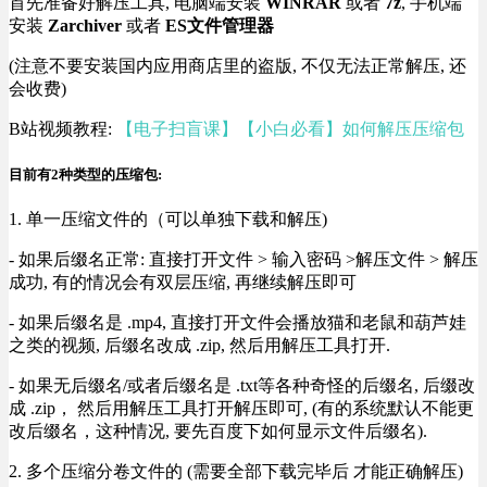
首先准备好解压工具, 电脑端安装
WINRAR
或者
7z
, 手机端
安装
Zarchiver
或者
ES文件管理器
(注意不要安装国内应用商店里的盗版, 不仅无法正常解压, 还
会收费)
B站视频教程:
【电子扫盲课】【小白必看】如何解压压缩包
目前有2种类型的压缩包:
1. 单一压缩文件的（可以单独下载和解压)
- 如果后缀名正常: 直接打开文件 > 输入密码 >解压文件 > 解压
成功, 有的情况会有双层压缩, 再继续解压即可
- 如果后缀名是 .mp4, 直接打开文件会播放猫和老鼠和葫芦娃
之类的视频, 后缀名改成 .zip, 然后用解压工具打开.
- 如果无后缀名/或者后缀名是 .txt等各种奇怪的后缀名, 后缀改
成 .zip， 然后用解压工具打开解压即可, (有的系统默认不能更
改后缀名，这种情况, 要先百度下如何显示文件后缀名).
2. 多个压缩分卷文件的 (需要全部下载完毕后 才能正确解压)