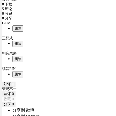
0 下载
5 评论
0 收藏
0 分享
GUMI
删除
三妈式
删除
初音未来
删除
镜音RIN
删除
好评
1
褒贬不一
差评
0
收藏
0
分享
0
分享到 微博