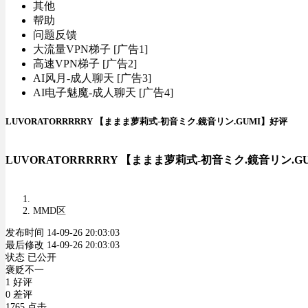
其他
帮助
问题反馈
大流量VPN梯子 [广告1]
高速VPN梯子 [广告2]
AI风月-成人聊天 [广告3]
AI电子魅魔-成人聊天 [广告4]
LUVORATORRRRRY 【ままま萝莉式-初音ミク.鏡音リン.GUMI】好评
LUVORATORRRRRY 【ままま萝莉式-初音ミク.鏡音リン.G
MMD区
发布时间 14-09-26 20:03:03
最后修改 14-09-26 20:03:03
状态 已公开
褒贬不一
1 好评
0 差评
1765 点击