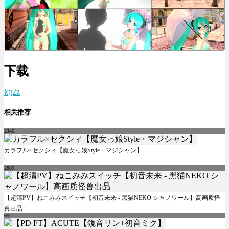
下载
kg2z
相关推荐
2346
カラフル×セクシィ【魔女っ娘Style・マジシャン】
2889
【超清PV】ねこみみスイッチ【初音未来 - 黑猫NEKO シャノワール】高画质怪
兽出品
652