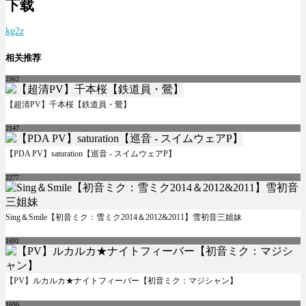
下载
kg2z
相关推荐
2362
【超清PV】千本桜【鉄道員・鶯】
2147
【PDA PV】saturation【巡音 - スイムウェアP】
2277
Sing＆Smile【初音ミク：雪ミク2014＆2012&2011】雪初音三姐妹
1692
【PV】ルカルカ★ナイトフィーバー【初音ミク：マジシャン】
1696