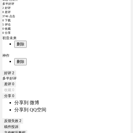
多半好评
2 好评
0 差评
3746 点击
0 下载
5 评论
0 收藏
0 分享
初音未来
删除
神作
删除
好评
2
多半好评
差评
0
收藏
0
分享
0
分享到 微博
分享到 QQ空间
反馈失效
2
稿件投诉
文件解压教程