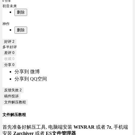
0 分享
初音未来
删除
神作
删除
好评
2
多半好评
差评
0
收藏
0
分享
0
分享到 微博
分享到 QQ空间
反馈失效
2
稿件投诉
文件解压教程
文件解压教程
首先准备好解压工具, 电脑端安装
WINRAR
或者
7z
, 手机端
安装
Zarchiver
或者
ES文件管理器