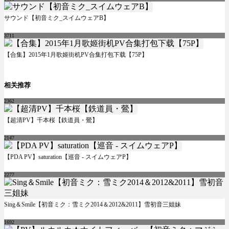
サウンド【初音ミク_スイムウェアB】
3711
【合集】2015年1月歌姬街机PV合集打包下载【75P】
相关推荐
2362
【超清PV】千本桜【鉄道員・鶯】
2147
【PDA PV】saturation【巡音 - スイムウェアP】
2277
Sing＆Smile【初音ミク：雪ミク2014＆2012&2011】雪初音三姐妹
1692