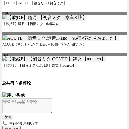
【PD FT】ACUTE【鏡音リン+初音ミク】
2804
【歌姬F】朧月 【初音ミク - 华车&蝶】
4376
ACUTE【初音ミク.巡音.Kaito + 96猫×花たん×ぽこた】
1126
【歌姬F】【初音ミク COVER】舞女【monaco】
总共有 5 条评论
表情
本评论要
通知UP主