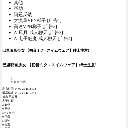
其他
帮助
问题反馈
大流量VPN梯子 [广告1]
高速VPN梯子 [广告2]
AI风月-成人聊天 [广告3]
AI电子魅魔-成人聊天 [广告4]
巴里映画少女 【初音ミク - スイムウェア】绅士注意!
巴里映画少女 【初音ミク - スイムウェア】绅士注意!
歌姬PV区
发布时间 14-09-25 16:24:33
最后修改 14-10-01 15:17:49
状态 已公开
多半好评
2 好评
0 差评
3746 点击
0 下载
5 评论
0 收藏