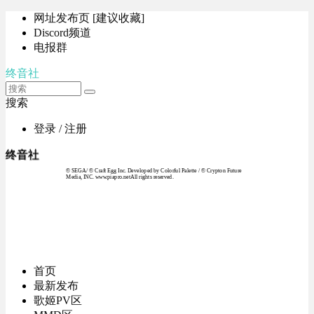
网址发布页 [建议收藏]
Discord频道
电报群
终音社
搜索
登录 / 注册
终音社
© SEGA / © Craft Egg Inc. Developed by Colorful Palette / © Crypton Future
Media, INC. www.piapro.netAll rights reserved.
首页
最新发布
歌姬PV区