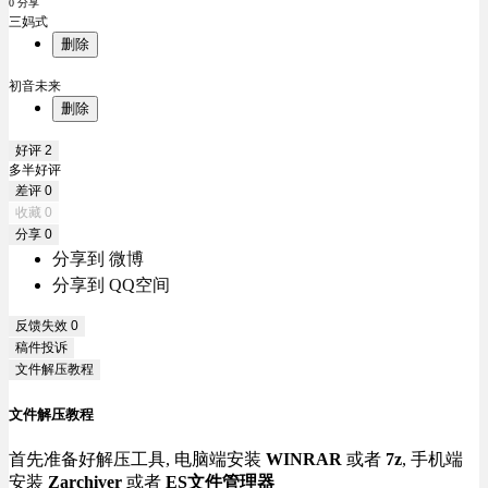
0 分享
三妈式
删除
初音未来
删除
好评
2
多半好评
差评
0
收藏
0
分享
0
分享到 微博
分享到 QQ空间
反馈失效
0
稿件投诉
文件解压教程
文件解压教程
首先准备好解压工具, 电脑端安装
WINRAR
或者
7z
, 手机端
安装
Zarchiver
或者
ES文件管理器