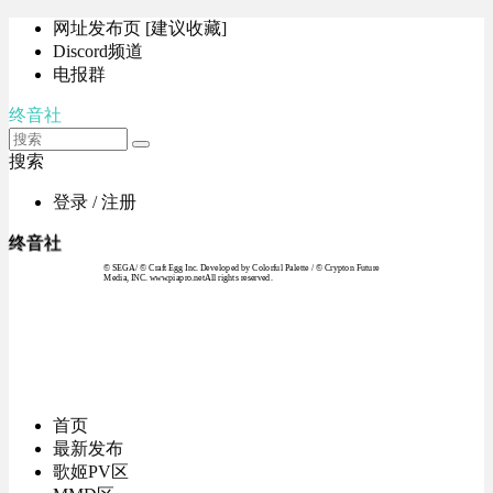
网址发布页 [建议收藏]
Discord频道
电报群
终音社
搜索
登录 / 注册
终音社
© SEGA / © Craft Egg Inc. Developed by Colorful Palette / © Crypton Future
Media, INC. www.piapro.netAll rights reserved.
首页
最新发布
歌姬PV区