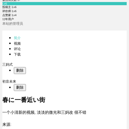
Lv6
投稿主 Lv6
评价师 Lv6
点赞家 Lv4
12年用户
本站的管理员
简介
视频
评论
下载
三妈式
删除
初音未来
删除
春に一番近い街
一个小清新的视频, 淡淡的微光和三妈改 很不错
来源: