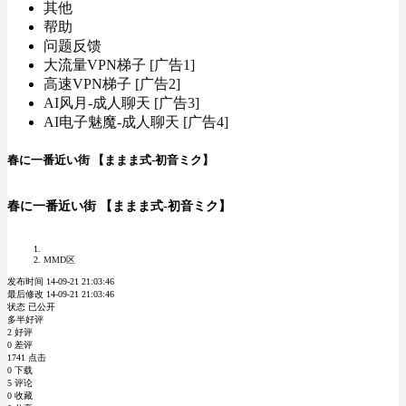
其他
帮助
问题反馈
大流量VPN梯子 [广告1]
高速VPN梯子 [广告2]
AI风月-成人聊天 [广告3]
AI电子魅魔-成人聊天 [广告4]
春に一番近い街 【ままま式-初音ミク】
春に一番近い街 【ままま式-初音ミク】
MMD区
发布时间 14-09-21 21:03:46
最后修改 14-09-21 21:03:46
状态 已公开
多半好评
2 好评
0 差评
1741 点击
0 下载
5 评论
0 收藏