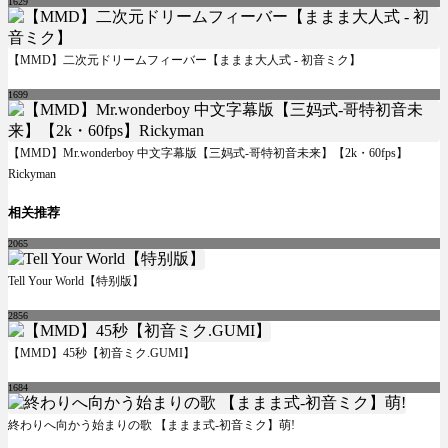
1629
【MMD】二次元ドリームフィーバー【ままま大人式 - 初音ミク】
1699
【MMD】Mr.wonderboy 中文字幕版【三妈式-哥特初音未来】【2k・60fps】
Rickyman
相关推荐
2065
Tell Your World【特别版】
2856
【MMD】45秒【初音ミク.GUMI】
1684
終わりへ向かう始まりの歌 【ままま式-初音ミク】萌!