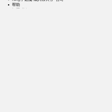
帮助
问题反馈
歌姬PV区
MMD区
演唱会
初音未来演唱会
其他演出
音乐-音频区
虚拟歌手音乐
普通歌手音乐
有声小说-广播剧
同人音声-ASMR [全年龄]
其他音频资源
动漫区
日本动画
国产动画
欧美动画
漫画区
日韩漫画
国产漫画
欧美漫画