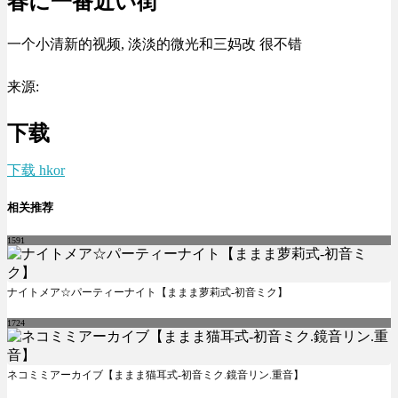
春に一番近い街
一个小清新的视频, 淡淡的微光和三妈改 很不错
来源:
下载
下载 hkor
相关推荐
1591
ナイトメア☆パーティーナイト【ままま萝莉式-初音ミク】
1724
ネコミミアーカイブ【ままま猫耳式-初音ミク.鏡音リン.重音】