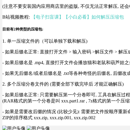
(注意不要安装国内应用商店里的盗版, 不仅无法正常解压, 还会
B站视频教程:
【电子扫盲课】【小白必看】如何解压压缩包
目前有2种类型的压缩包:
1. 单一压缩文件的（可以单独下载和解压)
- 如果后缀名正常: 直接打开文件 > 输入密码 >解压文件 > 
- 如果后缀名是 .mp4, 直接打开文件会播放猫和老鼠和葫芦娃之类
- 如果无后缀名/或者后缀名是 .txt等各种奇怪的后缀名, 后缀
2. 多个压缩分卷文件的 (需要全部下载完毕后 才能正确解压)
- 如果后缀名正常: 只需要解压第一个分卷即可, 工具在解压
(RAR格式的第一个分卷是叫 xxx.part1.rar , 7z格式的第一个压缩
- 如果是需要改后缀的情况 (比较少见): 需要把文件按顺序重新命名好才能正常解压, RA
ZIP的排序格式 xxx.zip, xxx.zip.001, xxx.zip.002