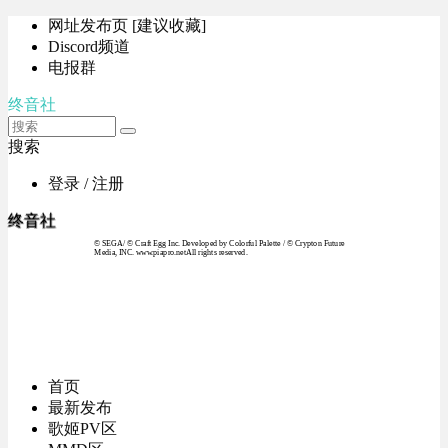
网址发布页 [建议收藏]
Discord频道
电报群
终音社
搜索
登录 / 注册
终音社
© SEGA / © Craft Egg Inc. Developed by Colorful Palette / © Crypton Future
Media, INC. www.piapro.netAll rights reserved.
首页
最新发布
歌姬PV区