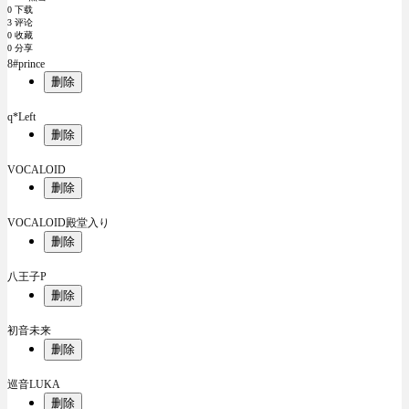
0 下载
3 评论
0 收藏
0 分享
8#prince
删除
q*Left
删除
VOCALOID
删除
VOCALOID殿堂入り
删除
八王子P
删除
初音未来
删除
巡音LUKA
删除