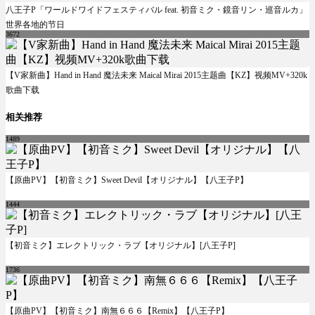
八王子P「ワールドワイドフェスティバル feat. 初音ミク・鏡音リン・巡音ルカ」
世界各地的节日
3672
【V家新曲】Hand in Hand 魔法未来 Maical Mirai 2015主题曲【KZ】视频MV+320k
歌曲下载
相关推荐
1489
【原曲PV】【初音ミク】Sweet Devil【オリジナル】【八王子P】
1444
【初音ミク】エレクトリック・ラブ【オリジナル】[八王子P]
1736
【原曲PV】【初音ミク】南無６６６【Remix】【八王子P】