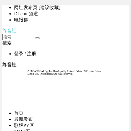
网址发布页 [建议收藏]
Discord频道
电报群
终音社
搜索
登录 / 注册
终音社
© SEGA / © Craft Egg Inc. Developed by Colorful Palette / © Crypton Future
Media, INC. www.piapro.netAll rights reserved.
首页
最新发布
歌姬PV区