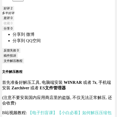
好评
2
多半好评
差评
0
收藏
0
分享
0
分享到 微博
分享到 QQ空间
反馈失效
0
稿件投诉
文件解压教程
文件解压教程
首先准备好解压工具, 电脑端安装
WINRAR
或者
7z
, 手机端
安装
Zarchiver
或者
ES文件管理器
(注意不要安装国内应用商店里的盗版, 不仅无法正常解压, 还
会收费)
B站视频教程:
【电子扫盲课】【小白必看】如何解压压缩包