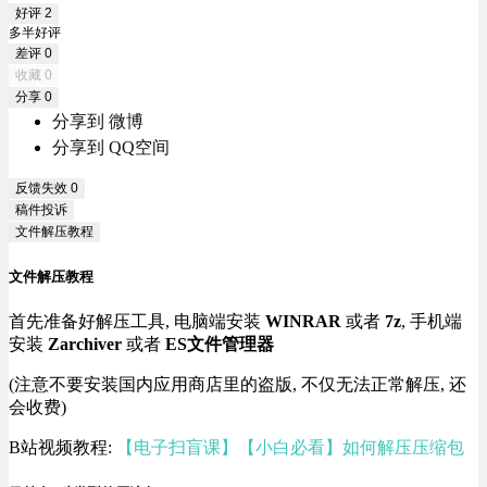
好评
2
多半好评
差评
0
收藏
0
分享
0
分享到 微博
分享到 QQ空间
反馈失效
0
稿件投诉
文件解压教程
文件解压教程
首先准备好解压工具, 电脑端安装
WINRAR
或者
7z
, 手机端
安装
Zarchiver
或者
ES文件管理器
(注意不要安装国内应用商店里的盗版, 不仅无法正常解压, 还
会收费)
B站视频教程:
【电子扫盲课】【小白必看】如何解压压缩包