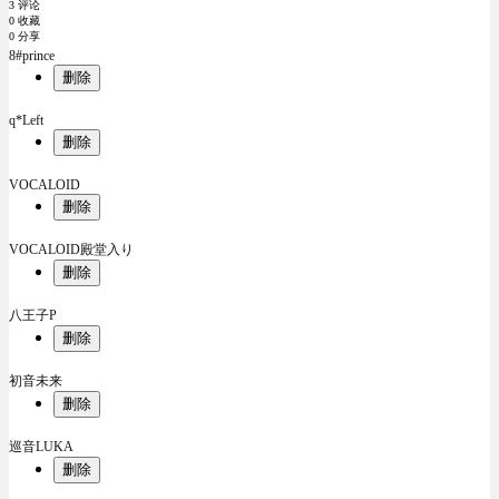
3 评论
0 收藏
0 分享
8#prince
删除
q*Left
删除
VOCALOID
删除
VOCALOID殿堂入り
删除
八王子P
删除
初音未来
删除
巡音LUKA
删除