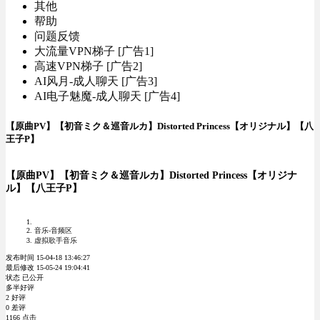
其他
帮助
问题反馈
大流量VPN梯子 [广告1]
高速VPN梯子 [广告2]
AI风月-成人聊天 [广告3]
AI电子魅魔-成人聊天 [广告4]
【原曲PV】【初音ミク＆巡音ルカ】Distorted Princess【オリジナル】【八
王子P】
【原曲PV】【初音ミク＆巡音ルカ】Distorted Princess【オリジナ
ル】【八王子P】
音乐-音频区
虚拟歌手音乐
发布时间 15-04-18 13:46:27
最后修改 15-05-24 19:04:41
状态 已公开
多半好评
2 好评
0 差评
1166 点击