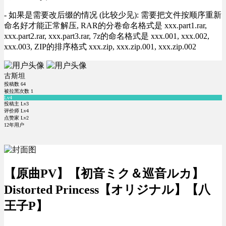
- 如果是需要改后缀的情况 (比较少见): 需要把文件按顺序重新
命名好才能正常解压, RAR的分卷命名格式是 xxx.part1.rar,
xxx.part2.rar, xxx.part3.rar, 7z的命名格式是 xxx.001, xxx.002,
xxx.003, ZIP的排序格式 xxx.zip, xxx.zip.001, xxx.zip.002
古斯坦
投稿数
64
被拉黑次数
1
Lv4
投稿主 Lv3
评价师 Lv4
点赞家 Lv2
12年用户
【原曲PV】【初音ミク＆巡音ルカ】
Distorted Princess【オリジナル】【八
王子P】