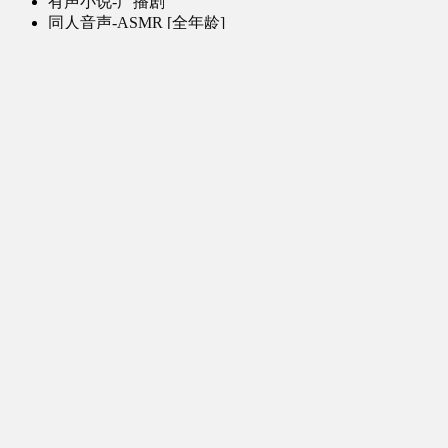
有声小说-广播剧
同人音声-ASMR [全年龄]
其他音频资源
动漫区
日本动画
国产动画
欧美动画
漫画区
日韩漫画
国产漫画
欧美漫画
小说-读物区
网文小说
日式轻小说
其他读物
图片区
ACG图片 [全年龄]
其他图片
AI图片 [全年龄]
游戏区
PC-游戏
手机-游戏