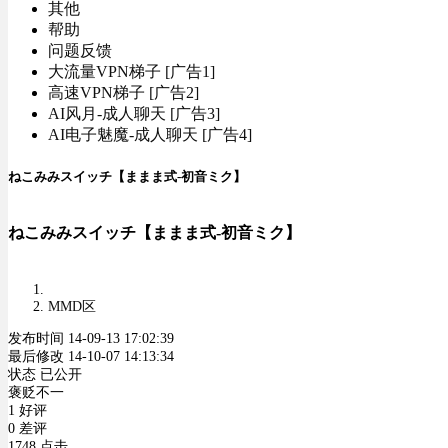
其他
帮助
问题反馈
大流量VPN梯子 [广告1]
高速VPN梯子 [广告2]
AI风月-成人聊天 [广告3]
AI电子魅魔-成人聊天 [广告4]
ねこみみスイッチ【ままま式-初音ミク】
ねこみみスイッチ【ままま式-初音ミク】
MMD区
发布时间 14-09-13 17:02:39
最后修改 14-10-07 14:13:34
状态 已公开
褒贬不一
1 好评
0 差评
1748 点击