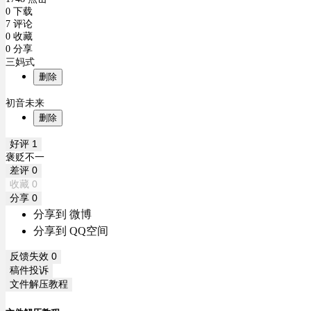
0 下载
7 评论
0 收藏
0 分享
三妈式
删除
初音未来
删除
好评
1
褒贬不一
差评
0
收藏
0
分享
0
分享到 微博
分享到 QQ空间
反馈失效
0
稿件投诉
文件解压教程