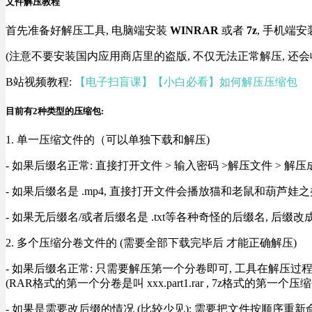
文件解压教程
首先准备好解压工具, 电脑端安装
WINRAR
或者
7z
, 手机端安
(注意不要安装国内应用商店里的盗版, 不仅无法正常解压, 还会
B站视频教程:
【电子扫盲课】【小白必看】如何解压压缩包
目前有2种类型的压缩包:
1. 单一压缩文件的（可以单独下载和解压)
- 如果后缀名正常: 直接打开文件 > 输入密码 >解压文件 > 
- 如果后缀名是 .mp4, 直接打开文件会播放猫和老鼠和葫芦娃之类
- 如果无后缀名/或者后缀名是 .txt等各种奇怪的后缀名, 后缀
2. 多个压缩分卷文件的 (需要全部下载完毕后 才能正确解压)
- 如果后缀名正常: 只需要解压第一个分卷即可, 工具在解压
(RAR格式的第一个分卷是叫 xxx.part1.rar , 7z格式的第一个压缩
- 如果是需要改后缀的情况 (比较少见): 需要把文件按顺序重新命名好才能正常解压, RA