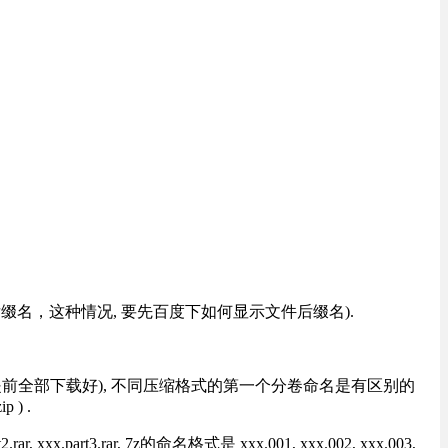
改后缀名，这种情况, 要先百度下如何显示文件后缀名).
提前全部下载好), 不同压缩格式的第一个分卷命名是有区别的
) .
rt3.rar, 7z的命名格式是 xxx.001, xxx.002, xxx.003,