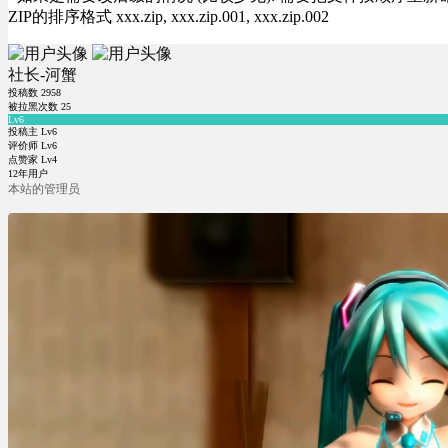
ZIP的排序格式 xxx.zip, xxx.zip.001, xxx.zip.002
社长-河蟹
投稿数
2958
被拉黑次数
25
Lv6
投稿主 Lv6
评价师 Lv6
点赞家 Lv4
12年用户
本站的管理员