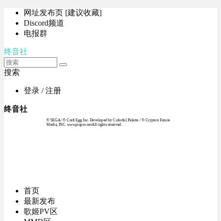
网址发布页 [建议收藏]
Discord频道
电报群
终音社
搜索
登录 / 注册
终音社
© SEGA / © Craft Egg Inc. Developed by Colorful Palette / © Crypton Future
Media, INC. www.piapro.netAll rights reserved.
首页
最新发布
歌姬PV区