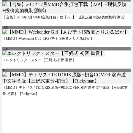
【合集】2015年2月MMD合集打包下载【22P】+现状反馈+投稿奖励机制(测试)
1890
【MMD】Weekender Girl【あぴテトIS改変とりぷるばか】
1747
エレクトリック・スター【三妈式-初音.重音】
921
【MMD】テトリス / TETORIS 原版+初音COVER 双声道 中文字幕版【三妈式重
音-初音】【Rickyman】