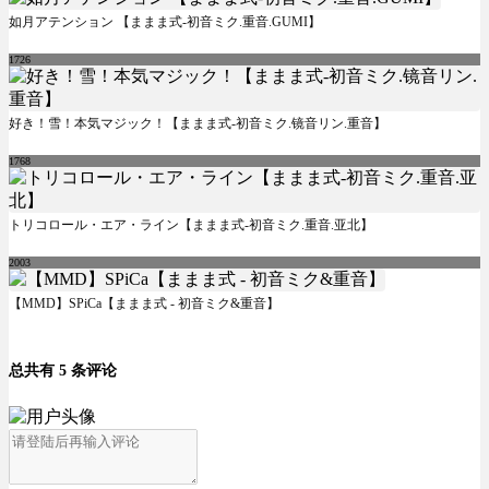
如月アテンション 【ままま式-初音ミク.重音.GUMI】
1726
好き！雪！本気マジック！【ままま式-初音ミク.镜音リン.重音】
1768
トリコロール・エア・ライン【ままま式-初音ミク.重音.亚北】
2003
【MMD】SPiCa【ままま式 - 初音ミク&重音】
总共有 5 条评论