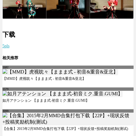
下载
5pls
相关推荐
1682
【MMD】虎视眈々【ままま式 - 初音&重音&亚北】
1579
如月アテンション 【ままま式-初音ミク.重音.GUMI】
3099
【合集】2015年2月MMD合集打包下载【22P】+现状反馈+投稿奖励机制(测试)