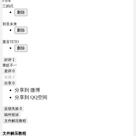
0 分享
三妈式
删除
初音未来
删除
重音TETO
删除
好评
1
褒贬不一
差评
0
收藏
0
分享
0
分享到 微博
分享到 QQ空间
反馈失效
0
稿件投诉
文件解压教程
文件解压教程