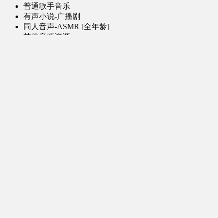
普通歌手音乐
有声小说-广播剧
同人音声-ASMR [全年龄]
其他音频资源
动漫区
日本动画
国产动画
欧美动画
漫画区
日韩漫画
国产漫画
欧美漫画
小说-读物区
网文小说
日式轻小说
其他读物
图片区
ACG图片 [全年龄]
其他图片
AI图片 [全年龄]
游戏区