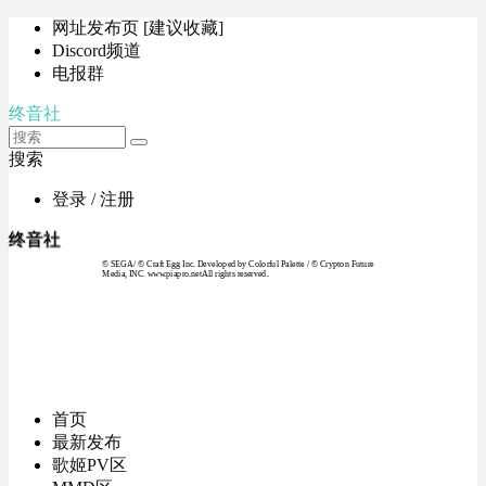
网址发布页 [建议收藏]
Discord频道
电报群
终音社
搜索
登录 / 注册
终音社
© SEGA / © Craft Egg Inc. Developed by Colorful Palette / © Crypton Future
Media, INC. www.piapro.netAll rights reserved.
首页
最新发布
歌姬PV区