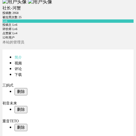
社长-河蟹
投稿数
2958
被拉黑次数
25
Lv6
投稿主 Lv6
评价师 Lv6
点赞家 Lv4
12年用户
本站的管理员
简介
视频
评论
下载
三妈式
删除
初音未来
删除
重音TETO
删除