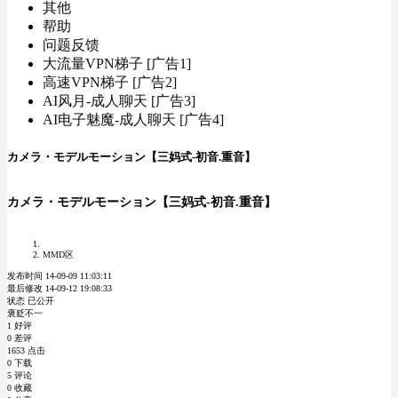
其他
帮助
问题反馈
大流量VPN梯子 [广告1]
高速VPN梯子 [广告2]
AI风月-成人聊天 [广告3]
AI电子魅魔-成人聊天 [广告4]
カメラ・モデルモーション【三妈式-初音.重音】
カメラ・モデルモーション【三妈式-初音.重音】
MMD区
发布时间 14-09-09 11:03:11
最后修改 14-09-12 19:08:33
状态 已公开
褒贬不一
1 好评
0 差评
1653 点击
0 下载
5 评论
0 收藏