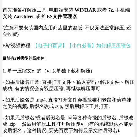
首先准备好解压工具, 电脑端安装
WINRAR
或者
7z
, 手机端
安装
Zarchiver
或者
ES文件管理器
(注意不要安装国内应用商店里的盗版, 不仅无法正常解压, 还
会收费)
B站视频教程:
【电子扫盲课】【小白必看】如何解压压缩包
目前有2种类型的压缩包:
1. 单一压缩文件的（可以单独下载和解压)
- 如果后缀名正常: 直接打开文件 > 输入密码 >解压文件 > 解压
成功, 有的情况会有双层压缩, 再继续解压即可
- 如果后缀名是 .mp4, 直接打开文件会播放猫和老鼠和葫芦娃
之类的视频, 后缀名改成 .zip, 然后用解压工具打开.
- 如果无后缀名/或者后缀名是 .txt等各种奇怪的后缀名, 后缀改
成 .zip， 然后用解压工具打开解压即可, (有的系统默认不能更
改后缀名，这种情况, 要先百度下如何显示文件后缀名).