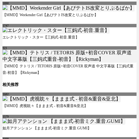
1890
【MMD】Weekender Girl【あぴテトIS改変とりぷるばか】
1747
エレクトリック・スター【三妈式-初音.重音】
921
【MMD】テトリス / TETORIS 原版+初音COVER 双声道 中文字幕版【三妈式重
音-初音】【Rickyman】
相关推荐
1682
【MMD】虎视眈々【ままま式 - 初音&重音&亚北】
1579
如月アテンション 【ままま式-初音ミク.重音.GUMI】
3099