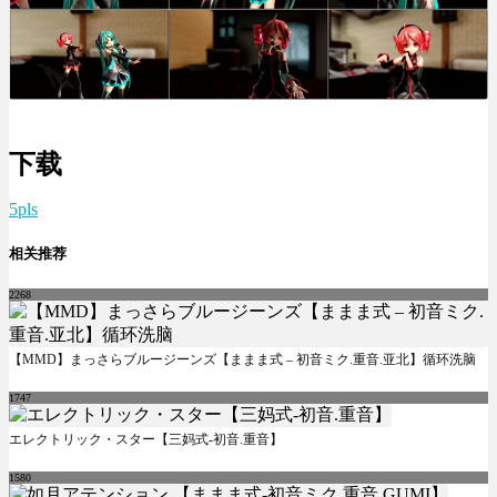
下载
5pls
相关推荐
2268
【MMD】まっさらブルージーンズ【ままま式 – 初音ミク.重音.亚北】循环洗脑
1747
エレクトリック・スター【三妈式-初音.重音】
1580