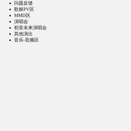
问题反馈
歌姬PV区
MMD区
演唱会
初音未来演唱会
其他演出
音乐-音频区
虚拟歌手音乐
普通歌手音乐
有声小说-广播剧
同人音声-ASMR [全年龄]
其他音频资源
动漫区
日本动画
国产动画
欧美动画
漫画区
日韩漫画
国产漫画
欧美漫画
小说-读物区