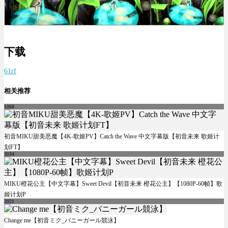
下载
61rf
相关推荐
1068
初音MIKU甜美恶魔【4K-歌姬PV】Catch the Wave 中文字幕版【初音未来 歌姬计
划FT】
3034
MIKU橙花公主【中文字幕】Sweet Devil【初音未来 橙花公主】【1080P-60帧】歌
姬计划P
2021
Change me【初音ミク_バニーガール競泳】