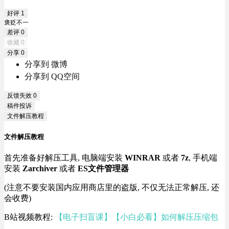
好评
1
褒贬不一
差评
0
收藏
0
分享
0
分享到 微博
分享到 QQ空间
反馈失效
0
稿件投诉
文件解压教程
文件解压教程
首先准备好解压工具, 电脑端安装
WINRAR
或者
7z
, 手机端
安装
Zarchiver
或者
ES文件管理器
(注意不要安装国内应用商店里的盗版, 不仅无法正常解压, 还
会收费)
B站视频教程:
【电子扫盲课】【小白必看】如何解压压缩包