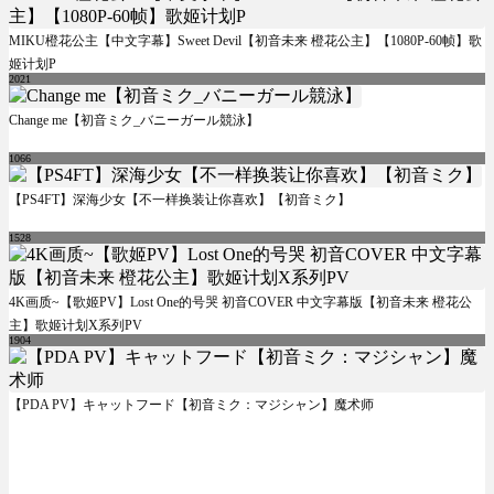
MIKU橙花公主【中文字幕】Sweet Devil【初音未来 橙花公主】【1080P-60帧】歌
姬计划P
2021
Change me【初音ミク_バニーガール競泳】
1066
【PS4FT】深海少女【不一样换装让你喜欢】【初音ミク】
1528
4K画质~【歌姬PV】Lost One的号哭 初音COVER 中文字幕版【初音未来 橙花公
主】歌姬计划X系列PV
1904
【PDA PV】キャットフード【初音ミク：マジシャン】魔术师