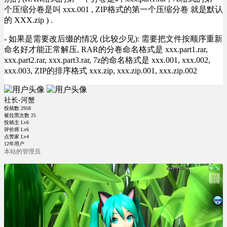
个压缩分卷是叫 xxx.001 , ZIP格式的第一个压缩分卷 就是默认
的 XXX.zip ) .
- 如果是需要改后缀的情况 (比较少见): 需要把文件按顺序重新
命名好才能正常解压, RAR的分卷命名格式是 xxx.part1.rar,
xxx.part2.rar, xxx.part3.rar, 7z的命名格式是 xxx.001, xxx.002,
xxx.003, ZIP的排序格式 xxx.zip, xxx.zip.001, xxx.zip.002
社长-河蟹
投稿数
2958
被拉黑次数
25
投稿主 Lv6
评价师 Lv6
点赞家 Lv4
12年用户
本站的管理员