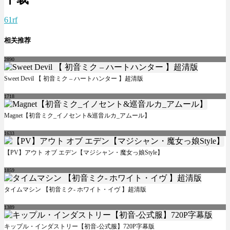
61rf
相关推荐
2890
Sweet Devil 【 初音ミク – ハートハンター 】超清版
1718
Magnet【初音ミク_イノセント&巡音ルカ_アムール】
1633
【PV】アウト オブ エデン【マジシャン・魔女っ娘Style】
1859
タイムマシン 【初音ミク- ホワイト・イヴ 】超清版
1389
キップル・インダストリー【初音-公式服】720P字幕版