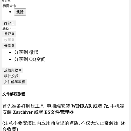
0 分享
初音未来
删除
好评
1
褒贬不一
差评
0
收藏
0
分享
0
分享到 微博
分享到 QQ空间
反馈失效
0
稿件投诉
文件解压教程
文件解压教程
首先准备好解压工具, 电脑端安装
WINRAR
或者
7z
, 手机端
安装
Zarchiver
或者
ES文件管理器
(注意不要安装国内应用商店里的盗版, 不仅无法正常解压, 还
会收费)