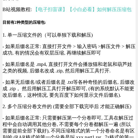
B站视频教程:
【电子扫盲课】【小白必看】如何解压压缩包
目前有2种类型的压缩包:
1. 单一压缩文件的（可以单独下载和解压)
- 如果后缀名正常: 直接打开文件 > 输入密码 >解压文件 > 解压
成功, 有的情况会有双层压缩, 再继续解压即可
- 如果后缀名是 .mp4, 直接打开文件会播放猫和老鼠和葫芦娃
之类的视频, 后缀名改成 .zip, 然后用解压工具打开.
- 如果无后缀名/或者后缀名是 .txt等各种奇怪的后缀名, 后缀改
成 .zip， 然后用解压工具打开解压即可, (有的系统默认不能更
改后缀名，这种情况, 要先百度下如何显示文件后缀名).
2. 多个压缩分卷文件的 (需要全部下载完毕后 才能正确解压)
- 如果后缀名正常: 只需要解压第一个分卷即可, 工具在解压过
程中会自动调用其他分卷, 不需要每个分卷都解压一遍 (所以
需要提前全部下载好), 不同压缩格式的第一个分卷命名是有区
别的 (RAR格式的第一个分卷是叫 xxx.part1.rar , 7z格式的第一