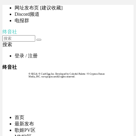
网址发布页 [建议收藏]
Discord频道
电报群
终音社
搜索
登录 / 注册
终音社
© SEGA / © Craft Egg Inc. Developed by Colorful Palette / © Crypton Future
Media, INC. www.piapro.netAll rights reserved.
首页
最新发布
歌姬PV区