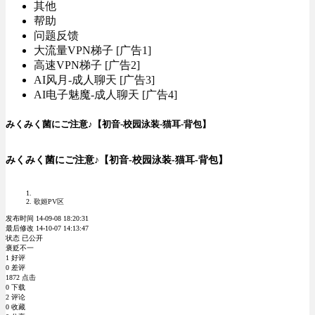
其他
帮助
问题反馈
大流量VPN梯子 [广告1]
高速VPN梯子 [广告2]
AI风月-成人聊天 [广告3]
AI电子魅魔-成人聊天 [广告4]
みくみく菌にご注意♪【初音-校园泳装-猫耳-背包】
みくみく菌にご注意♪【初音-校园泳装-猫耳-背包】
歌姬PV区
发布时间 14-09-08 18:20:31
最后修改 14-10-07 14:13:47
状态 已公开
褒贬不一
1 好评
0 差评
1872 点击
0 下载
2 评论
0 收藏