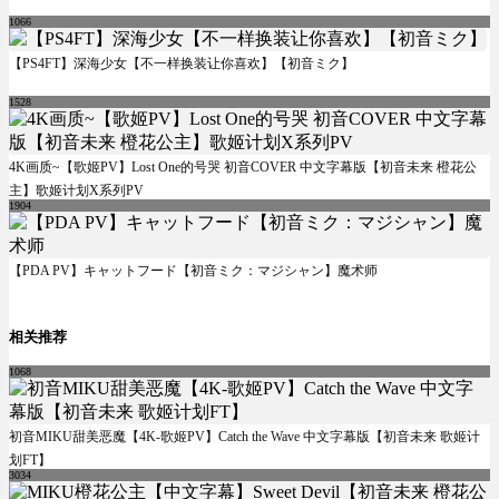
1066
【PS4FT】深海少女【不一样换装让你喜欢】【初音ミク】
1528
4K画质~【歌姬PV】Lost One的号哭 初音COVER 中文字幕版【初音未来 橙花公
主】歌姬计划X系列PV
1904
【PDA PV】キャットフード【初音ミク：マジシャン】魔术师
相关推荐
1068
初音MIKU甜美恶魔【4K-歌姬PV】Catch the Wave 中文字幕版【初音未来 歌姬计
划FT】
3034