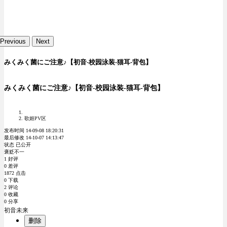
Previous
Next
みくみく菌にご注意♪【初音-校园泳装-猫耳-背包】
みくみく菌にご注意♪【初音-校园泳装-猫耳-背包】
歌姬PV区
发布时间 14-09-08 18:20:31
最后修改 14-10-07 14:13:47
状态 已公开
褒贬不一
1 好评
0 差评
1872 点击
0 下载
2 评论
0 收藏
0 分享
初音未来
删除