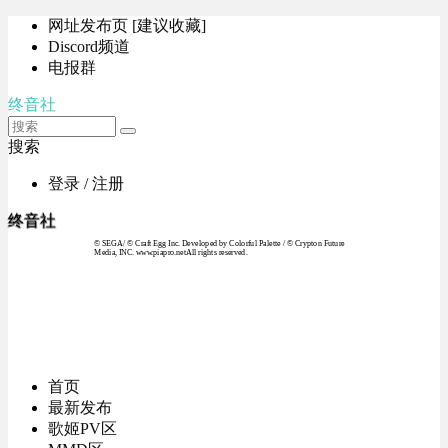
网址发布页 [建议收藏]
Discord频道
电报群
终音社
搜索
登录 / 注册
终音社
© SEGA / © Craft Egg Inc. Developed by Colorful Palette / © Crypton Future
Media, INC. www.piapro.netAll rights reserved.
首页
最新发布
歌姬PV区