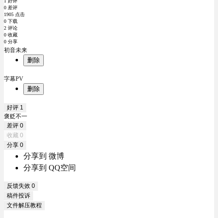
1 好评
0 差评
1905 点击
0 下载
2 评论
0 收藏
0 分享
初音未来
删除
字幕PV
删除
好评
1
褒贬不一
差评
0
收藏
0
分享
0
分享到 微博
分享到 QQ空间
反馈失效
0
稿件投诉
文件解压教程