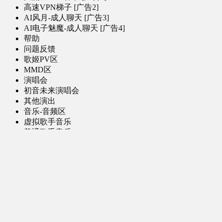
高速VPN梯子 [广告2]
AI风月-成人聊天 [广告3]
AI电子魅魔-成人聊天 [广告4]
帮助
问题反馈
歌姬PV区
MMD区
演唱会
初音未来演唱会
其他演出
音乐-音频区
虚拟歌手音乐
普通歌手音乐
有声小说-广播剧
同人音声-ASMR [全年龄]
其他音频资源
动漫区
日本动画
国产动画
欧美动画
漫画区