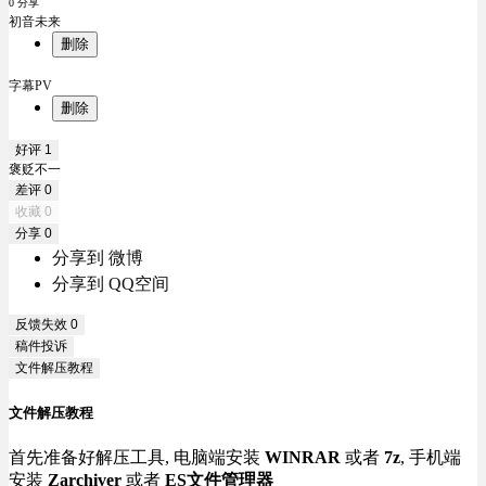
0 分享
初音未来
删除
字幕PV
删除
好评
1
褒贬不一
差评
0
收藏
0
分享
0
分享到 微博
分享到 QQ空间
反馈失效
0
稿件投诉
文件解压教程
文件解压教程
首先准备好解压工具, 电脑端安装
WINRAR
或者
7z
, 手机端
安装
Zarchiver
或者
ES文件管理器