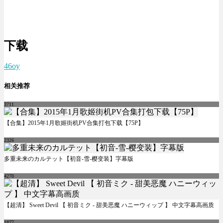
下载
46oy
相关推荐
3711
【合集】2015年1月歌姬街机PV合集打包下载【75P】
2326
多重未来のカルテット【初音-雪-樱变装】字幕版
4270
【超清】 Sweet Devil 【 初音ミク - 甜美恶魔 ハニーウィップ 】 中文字幕高画质
1877