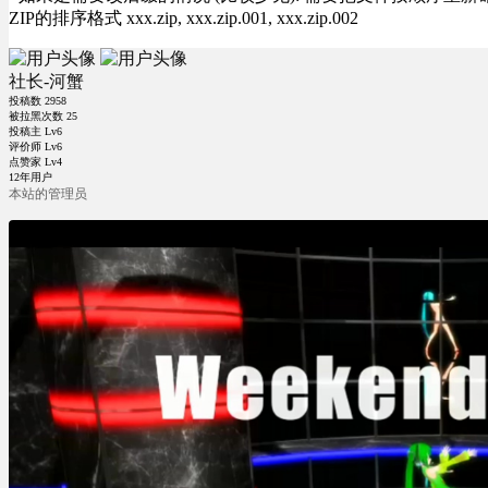
ZIP的排序格式 xxx.zip, xxx.zip.001, xxx.zip.002
社长-河蟹
投稿数
2958
被拉黑次数
25
投稿主 Lv6
评价师 Lv6
点赞家 Lv4
12年用户
本站的管理员