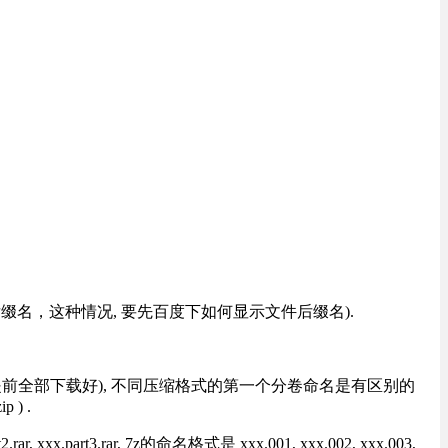
改后缀名，这种情况, 要先百度下如何显示文件后缀名).
提前全部下载好), 不同压缩格式的第一个分卷命名是有区别的
) .
rt3.rar, 7z的命名格式是 xxx.001, xxx.002, xxx.003,