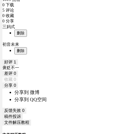
0 下载
5 评论
0 收藏
0 分享
三妈式
删除
初音未来
删除
好评
1
褒贬不一
差评
0
收藏
0
分享
0
分享到 微博
分享到 QQ空间
反馈失效
0
稿件投诉
文件解压教程