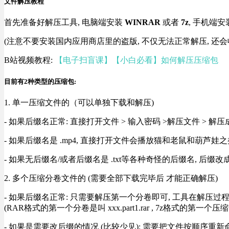
文件解压教程
首先准备好解压工具, 电脑端安装
WINRAR
或者
7z
, 手机端安
(注意不要安装国内应用商店里的盗版, 不仅无法正常解压, 还会
B站视频教程:
【电子扫盲课】【小白必看】如何解压压缩包
目前有2种类型的压缩包:
1. 单一压缩文件的（可以单独下载和解压)
- 如果后缀名正常: 直接打开文件 > 输入密码 >解压文件 > 
- 如果后缀名是 .mp4, 直接打开文件会播放猫和老鼠和葫芦娃之类
- 如果无后缀名/或者后缀名是 .txt等各种奇怪的后缀名, 后缀
2. 多个压缩分卷文件的 (需要全部下载完毕后 才能正确解压)
- 如果后缀名正常: 只需要解压第一个分卷即可, 工具在解压
(RAR格式的第一个分卷是叫 xxx.part1.rar , 7z格式的第一个压缩
- 如果是需要改后缀的情况 (比较少见): 需要把文件按顺序重新命名好才能正常解压, RA