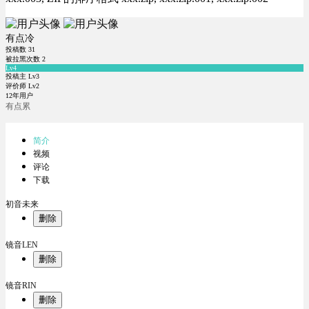
有点冷
投稿数
31
被拉黑次数
2
Lv4
投稿主 Lv3
评价师 Lv2
12年用户
有点累
简介
视频
评论
下载
初音未来
删除
镜音LEN
删除
镜音RIN
删除