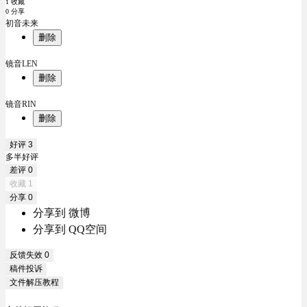
1 收藏
0 分享
初音未来
删除
镜音LEN
删除
镜音RIN
删除
好评
3
多半好评
差评
0
收藏
1
分享
0
分享到 微博
分享到 QQ空间
反馈失效
0
稿件投诉
文件解压教程