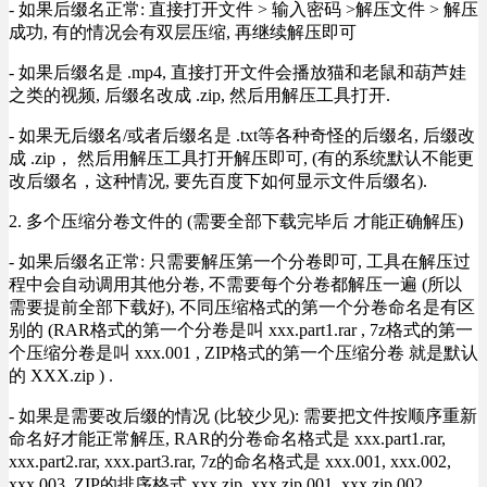
- 如果后缀名正常: 直接打开文件 > 输入密码 >解压文件 > 解压
成功, 有的情况会有双层压缩, 再继续解压即可
- 如果后缀名是 .mp4, 直接打开文件会播放猫和老鼠和葫芦娃
之类的视频, 后缀名改成 .zip, 然后用解压工具打开.
- 如果无后缀名/或者后缀名是 .txt等各种奇怪的后缀名, 后缀改
成 .zip， 然后用解压工具打开解压即可, (有的系统默认不能更
改后缀名，这种情况, 要先百度下如何显示文件后缀名).
2. 多个压缩分卷文件的 (需要全部下载完毕后 才能正确解压)
- 如果后缀名正常: 只需要解压第一个分卷即可, 工具在解压过
程中会自动调用其他分卷, 不需要每个分卷都解压一遍 (所以
需要提前全部下载好), 不同压缩格式的第一个分卷命名是有区
别的 (RAR格式的第一个分卷是叫 xxx.part1.rar , 7z格式的第一
个压缩分卷是叫 xxx.001 , ZIP格式的第一个压缩分卷 就是默认
的 XXX.zip ) .
- 如果是需要改后缀的情况 (比较少见): 需要把文件按顺序重新
命名好才能正常解压, RAR的分卷命名格式是 xxx.part1.rar,
xxx.part2.rar, xxx.part3.rar, 7z的命名格式是 xxx.001, xxx.002,
xxx.003, ZIP的排序格式 xxx.zip, xxx.zip.001, xxx.zip.002