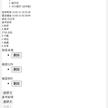
图片区
ACG图片 [全年龄]
发布时间 15-01-11 19:35:38
最后修改 15-05-12 02:58:09
状态 已公开
多半好评
3 好评
0 差评
2718 点击
0 下载
5 评论
1 收藏
0 分享
初音未来
删除
镜音LEN
删除
镜音RIN
删除
好评
3
多半好评
差评
0
收藏
1