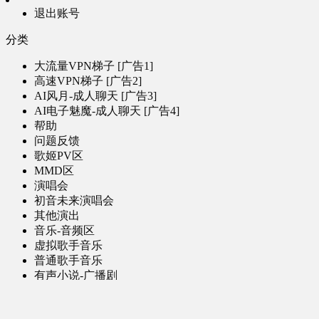
退出账号
分类
大流量VPN梯子 [广告1]
高速VPN梯子 [广告2]
AI风月-成人聊天 [广告3]
AI电子魅魔-成人聊天 [广告4]
帮助
问题反馈
歌姬PV区
MMD区
演唱会
初音未来演唱会
其他演出
音乐-音频区
虚拟歌手音乐
普通歌手音乐
有声小说-广播剧
同人音声-ASMR [全年龄]
其他音频资源