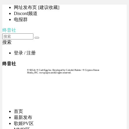
网址发布页 [建议收藏]
Discord频道
电报群
终音社
搜索
登录 / 注册
终音社
© SEGA / © Craft Egg Inc. Developed by Colorful Palette / © Crypton Future
Media, INC. www.piapro.netAll rights reserved.
首页
最新发布
歌姬PV区