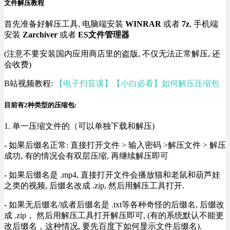
文件解压教程
首先准备好解压工具, 电脑端安装
WINRAR
或者
7z
, 手机端
安装
Zarchiver
或者
ES文件管理器
(注意不要安装国内应用商店里的盗版, 不仅无法正常解压, 还
会收费)
B站视频教程:
【电子扫盲课】【小白必看】如何解压压缩包
目前有2种类型的压缩包:
1. 单一压缩文件的（可以单独下载和解压)
- 如果后缀名正常: 直接打开文件 > 输入密码 >解压文件 > 解压
成功, 有的情况会有双层压缩, 再继续解压即可
- 如果后缀名是 .mp4, 直接打开文件会播放猫和老鼠和葫芦娃
之类的视频, 后缀名改成 .zip, 然后用解压工具打开.
- 如果无后缀名/或者后缀名是 .txt等各种奇怪的后缀名, 后缀改
成 .zip， 然后用解压工具打开解压即可, (有的系统默认不能更
改后缀名，这种情况, 要先百度下如何显示文件后缀名).