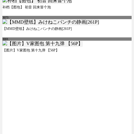
补档【图包】 初音 回来冒个泡
3073
【MMD壁纸】みけねこパンチの静画[261P]
3001
【图片】V家图包 第十九弹 【56P】