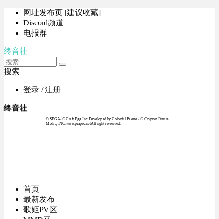
网址发布页 [建议收藏]
Discord频道
电报群
终音社
搜索
登录 / 注册
终音社
© SEGA / © Craft Egg Inc. Developed by Colorful Palette / © Crypton Future
Media, INC. www.piapro.netAll rights reserved.
首页
最新发布
歌姬PV区