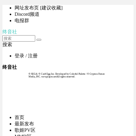
网址发布页 [建议收藏]
Discord频道
电报群
终音社
搜索
登录 / 注册
终音社
© SEGA / © Craft Egg Inc. Developed by Colorful Palette / © Crypton Future
Media, INC. www.piapro.netAll rights reserved.
首页
最新发布
歌姬PV区