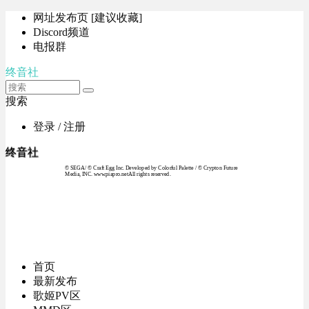
网址发布页 [建议收藏]
Discord频道
电报群
终音社
搜索
登录 / 注册
终音社
© SEGA / © Craft Egg Inc. Developed by Colorful Palette / © Crypton Future
Media, INC. www.piapro.netAll rights reserved.
首页
最新发布
歌姬PV区