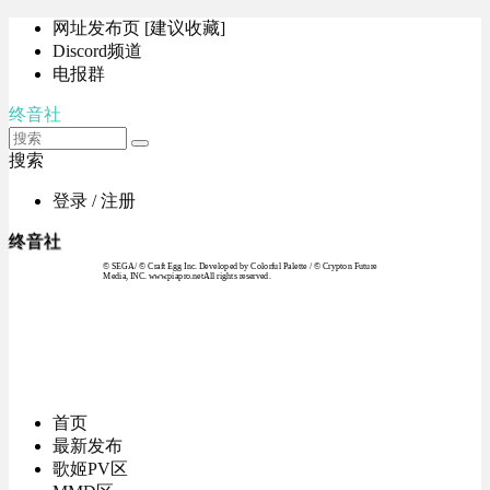
网址发布页 [建议收藏]
Discord频道
电报群
终音社
搜索
登录 / 注册
终音社
© SEGA / © Craft Egg Inc. Developed by Colorful Palette / © Crypton Future
Media, INC. www.piapro.netAll rights reserved.
首页
最新发布
歌姬PV区