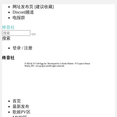
网址发布页 [建议收藏]
Discord频道
电报群
终音社
搜索
登录 / 注册
终音社
© SEGA / © Craft Egg Inc. Developed by Colorful Palette / © Crypton Future
Media, INC. www.piapro.netAll rights reserved.
首页
最新发布
歌姬PV区