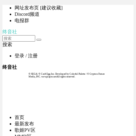
网址发布页 [建议收藏]
Discord频道
电报群
终音社
搜索
登录 / 注册
终音社
© SEGA / © Craft Egg Inc. Developed by Colorful Palette / © Crypton Future
Media, INC. www.piapro.netAll rights reserved.
首页
最新发布
歌姬PV区