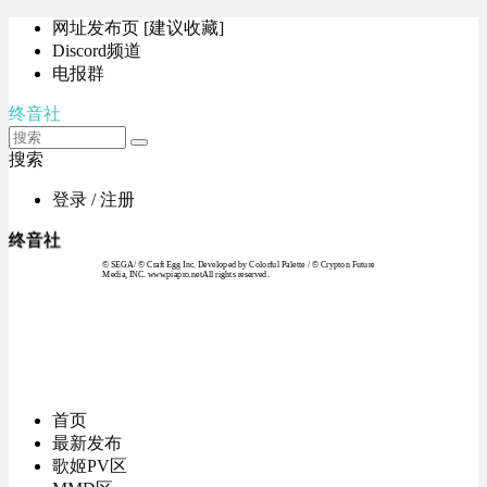
网址发布页 [建议收藏]
Discord频道
电报群
终音社
搜索
登录 / 注册
终音社
© SEGA / © Craft Egg Inc. Developed by Colorful Palette / © Crypton Future
Media, INC. www.piapro.netAll rights reserved.
首页
最新发布
歌姬PV区