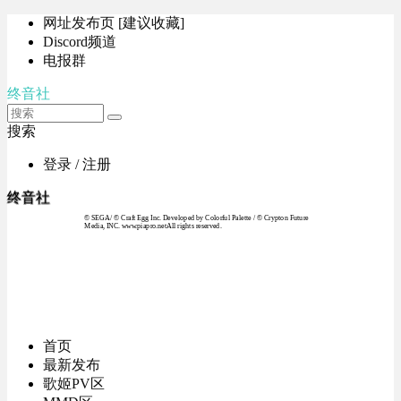
网址发布页 [建议收藏]
Discord频道
电报群
终音社
搜索
登录 / 注册
终音社
© SEGA / © Craft Egg Inc. Developed by Colorful Palette / © Crypton Future
Media, INC. www.piapro.netAll rights reserved.
首页
最新发布
歌姬PV区