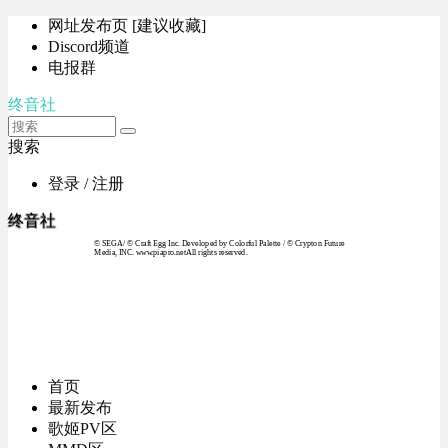
网址发布页 [建议收藏]
Discord频道
电报群
终音社
搜索
登录 / 注册
终音社
© SEGA / © Craft Egg Inc. Developed by Colorful Palette / © Crypton Future
Media, INC. www.piapro.netAll rights reserved.
首页
最新发布
歌姬PV区