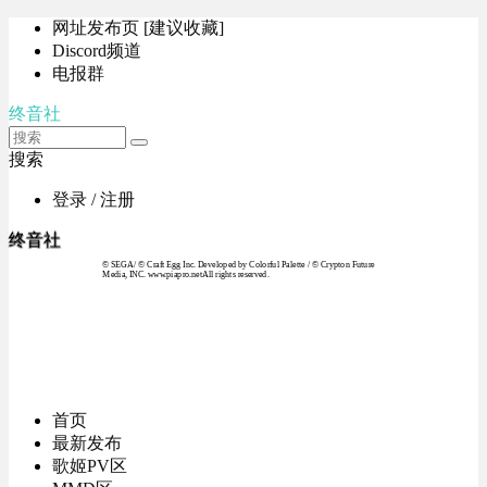
网址发布页 [建议收藏]
Discord频道
电报群
终音社
搜索
登录 / 注册
终音社
© SEGA / © Craft Egg Inc. Developed by Colorful Palette / © Crypton Future
Media, INC. www.piapro.netAll rights reserved.
首页
最新发布
歌姬PV区