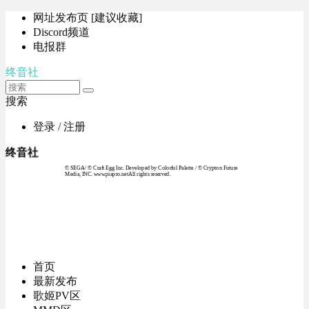
网址发布页 [建议收藏]
Discord频道
电报群
终音社
搜索
登录 / 注册
终音社
© SEGA / © Craft Egg Inc. Developed by Colorful Palette / © Crypton Future
Media, INC. www.piapro.netAll rights reserved.
首页
最新发布
歌姬PV区