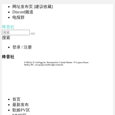
网址发布页 [建议收藏]
Discord频道
电报群
终音社
搜索
登录 / 注册
终音社
© SEGA / © Craft Egg Inc. Developed by Colorful Palette / © Crypton Future
Media, INC. www.piapro.netAll rights reserved.
首页
最新发布
歌姬PV区