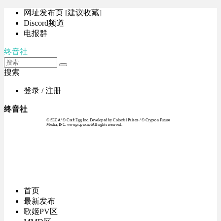
网址发布页 [建议收藏]
Discord频道
电报群
终音社
搜索
登录 / 注册
终音社
© SEGA / © Craft Egg Inc. Developed by Colorful Palette / © Crypton Future
Media, INC. www.piapro.netAll rights reserved.
首页
最新发布
歌姬PV区