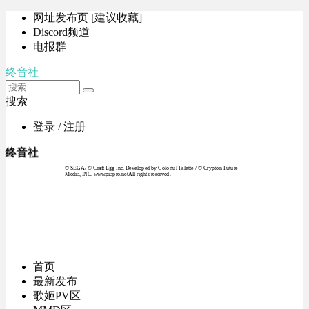
网址发布页 [建议收藏]
Discord频道
电报群
终音社
搜索
登录 / 注册
终音社
© SEGA / © Craft Egg Inc. Developed by Colorful Palette / © Crypton Future
Media, INC. www.piapro.netAll rights reserved.
首页
最新发布
歌姬PV区