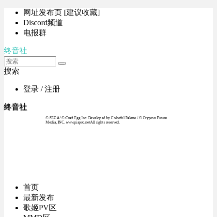
网址发布页 [建议收藏]
Discord频道
电报群
终音社
搜索
登录 / 注册
终音社
© SEGA / © Craft Egg Inc. Developed by Colorful Palette / © Crypton Future
Media, INC. www.piapro.netAll rights reserved.
首页
最新发布
歌姬PV区