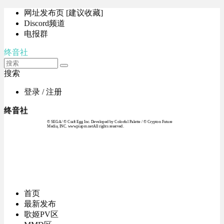
网址发布页 [建议收藏]
Discord频道
电报群
终音社
搜索
登录 / 注册
终音社
© SEGA / © Craft Egg Inc. Developed by Colorful Palette / © Crypton Future
Media, INC. www.piapro.netAll rights reserved.
首页
最新发布
歌姬PV区