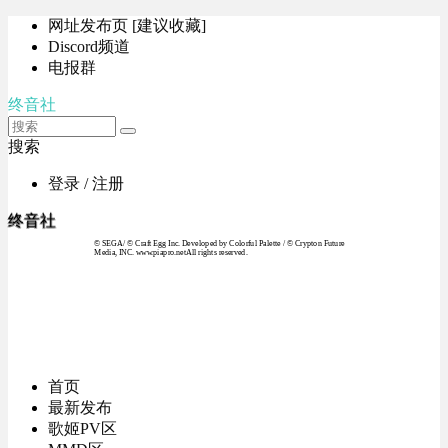
网址发布页 [建议收藏]
Discord频道
电报群
终音社
搜索
登录 / 注册
终音社
© SEGA / © Craft Egg Inc. Developed by Colorful Palette / © Crypton Future
Media, INC. www.piapro.netAll rights reserved.
首页
最新发布
歌姬PV区