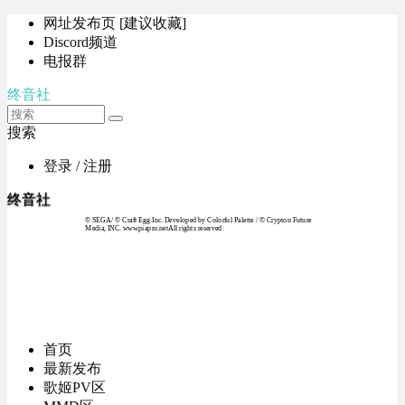
网址发布页 [建议收藏]
Discord频道
电报群
终音社
搜索
登录 / 注册
终音社
© SEGA / © Craft Egg Inc. Developed by Colorful Palette / © Crypton Future
Media, INC. www.piapro.netAll rights reserved.
首页
最新发布
歌姬PV区