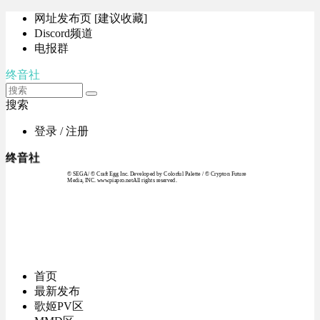
网址发布页 [建议收藏]
Discord频道
电报群
终音社
搜索
登录 / 注册
终音社
© SEGA / © Craft Egg Inc. Developed by Colorful Palette / © Crypton Future
Media, INC. www.piapro.netAll rights reserved.
首页
最新发布
歌姬PV区