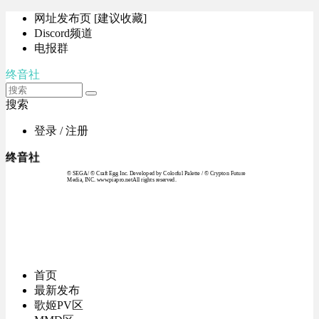
网址发布页 [建议收藏]
Discord频道
电报群
终音社
搜索
登录 / 注册
终音社
© SEGA / © Craft Egg Inc. Developed by Colorful Palette / © Crypton Future
Media, INC. www.piapro.netAll rights reserved.
首页
最新发布
歌姬PV区