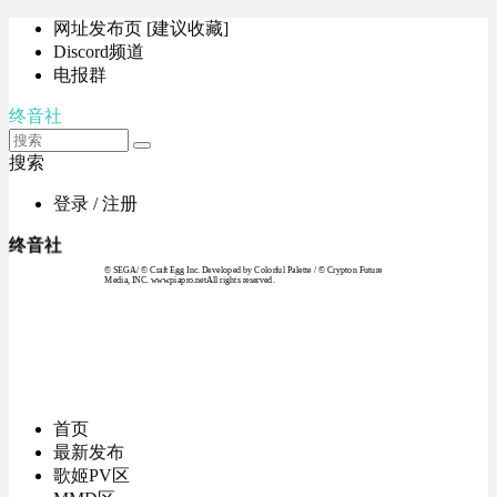
网址发布页 [建议收藏]
Discord频道
电报群
终音社
搜索
登录 / 注册
终音社
© SEGA / © Craft Egg Inc. Developed by Colorful Palette / © Crypton Future
Media, INC. www.piapro.netAll rights reserved.
首页
最新发布
歌姬PV区