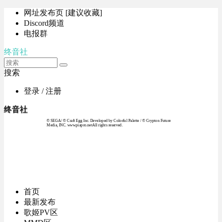
网址发布页 [建议收藏]
Discord频道
电报群
终音社
搜索
登录 / 注册
终音社
© SEGA / © Craft Egg Inc. Developed by Colorful Palette / © Crypton Future
Media, INC. www.piapro.netAll rights reserved.
首页
最新发布
歌姬PV区