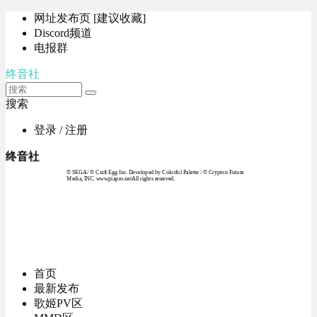
网址发布页 [建议收藏]
Discord频道
电报群
终音社
搜索
登录 / 注册
终音社
© SEGA / © Craft Egg Inc. Developed by Colorful Palette / © Crypton Future
Media, INC. www.piapro.netAll rights reserved.
首页
最新发布
歌姬PV区