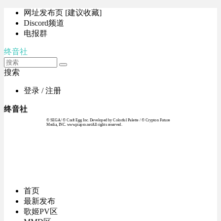
网址发布页 [建议收藏]
Discord频道
电报群
终音社
搜索
登录 / 注册
终音社
© SEGA / © Craft Egg Inc. Developed by Colorful Palette / © Crypton Future
Media, INC. www.piapro.netAll rights reserved.
首页
最新发布
歌姬PV区