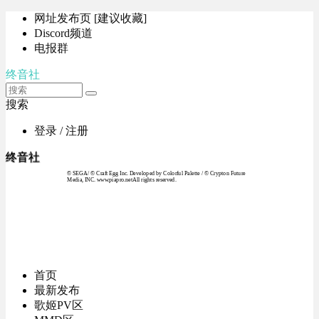
网址发布页 [建议收藏]
Discord频道
电报群
终音社
搜索
登录 / 注册
终音社
© SEGA / © Craft Egg Inc. Developed by Colorful Palette / © Crypton Future
Media, INC. www.piapro.netAll rights reserved.
首页
最新发布
歌姬PV区